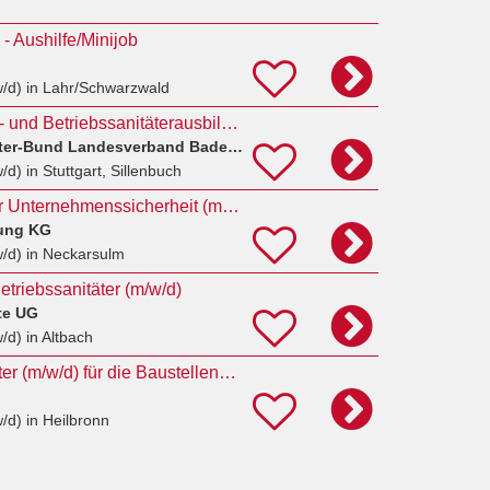
 - Aushilfe/Minijob
w/d)
in Lahr/Schwarzwald
Koordinator Breiten- und Betriebssanitäterausbildung (w/m/d)
ASB Arbeiter-Samariter-Bund Landesverband Baden-Württemberg e.V.
w/d)
in Stuttgart, Sillenbuch
Betriebssanitäter für Unternehmenssicherheit (m/w/d)
tung KG
w/d)
in Neckarsulm
etriebssanitäter (m/w/d)
te UG
w/d)
in Altbach
Sicherheitsmitarbeiter (m/w/d) für die Baustellenbewachung mit Qualifikation Betriebssanitäter in
w/d)
in Heilbronn