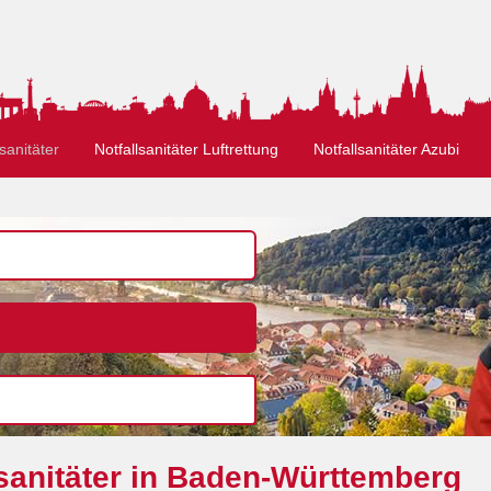
sanitäter
Notfallsanitäter Luftrettung
Notfallsanitäter Azubi
sanitäter in Baden-Württemberg