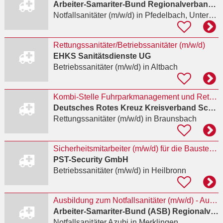
Arbeiter-Samariter-Bund Regionalverband Würzburg-Mainfranken e.V.
Notfallsanitäter (m/w/d)
in Pfedelbach, Untersteinbach
Rettungssanitäter/Betriebssanitäter (m/w/d)
EHKS Sanitätsdienste UG
Betriebssanitäter (m/w/d)
in Altbach
Kombi-Stelle Fuhrparkmanagement und Rettungssanitäter (m/w/d)
Deutsches Rotes Kreuz Kreisverband Schwäbisch Hall - Crailsheim e.V.
Rettungssanitäter (m/w/d)
in Braunsbach
Sicherheitsmitarbeiter (m/w/d) für die Baustellenbewachung mit Qualifikation Betriebssanitäter in
PST-Security GmbH
Betriebssanitäter (m/w/d)
in Heilbronn
Ausbildung zum Notfallsanitäter (m/w/d) - Ausbildungsbeginn: 01.04.2027
Arbeiter-Samariter-Bund (ASB) Regionalverband Alb & Stauferland
Notfallsanitäter Azubi
in Merklingen