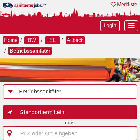
Merkliste
Tog
Login
nav
Home
BW
EL
Altbach
Betriebssanitäter
Job-
Kategorie
Standort ermitteln
oder
PLZ
oder