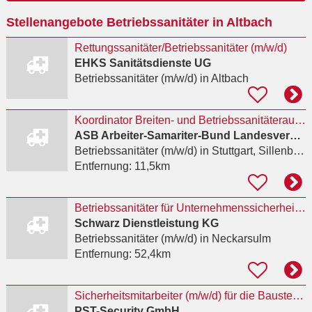
Ort
Stellenangebote Betriebssanitäter in Altbach
eingeben
Rettungssanitäter/Betriebssanitäter (m/w/d)
EHKS Sanitätsdienste UG
Betriebssanitäter (m/w/d)
in Altbach
Koordinator Breiten- und Betriebssanitäterausbildung (w/m/d)
ASB Arbeiter-Samariter-Bund Landesverband Baden-Württemberg e.V.
Betriebssanitäter (m/w/d)
in Stuttgart, Sillenbuch
Entfernung:
11,5km
Betriebssanitäter für Unternehmenssicherheit (m/w/d)
Schwarz Dienstleistung KG
Betriebssanitäter (m/w/d)
in Neckarsulm
Entfernung:
52,4km
Sicherheitsmitarbeiter (m/w/d) für die Baustellenbewachung mit Qualifikation Betriebssanitäter in
PST-Security GmbH