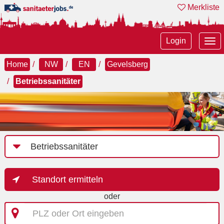
Merkliste
Tog
Login
nav
Home
NW
EN
Gevelsberg
Betriebssanitäter
Job-
Kategorie
Standort ermitteln
oder
PLZ
oder