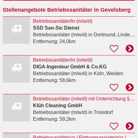
Ort
Stellenangebote Betriebssanitäter in Gevelsberg
eingeben
Betriebssanitäter/In (m/w/d)
SSD San-Sic Dienst
Betriebssanitäter (m/w/d)
in Dortmund, Lindenhorst
Entfernung:
24,0km
Betriebssanitäter/in (m/w/d)
DIGA-Ingenieur GmbH & Co.KG
Betriebssanitäter (m/w/d)
in Köln, Weiden
Entfernung:
58,6km
Betriebssanitäter (m/w/d) mit Unterrichtung §34a GewO (Vollzeit/Teilzeit) - Troisdorf
Klüh Cleaning GmbH
Betriebssanitäter (m/w/d)
in Troisdorf
Entfernung:
59,2km
Betriebssanitäter:in / Rettungsassistent:in / Rettungssanitäter:in Teilzeit / Vollzeit als