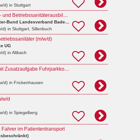
w/d)
in Stuttgart
Koordinator Breiten- und Betriebssanitäterausbildung (w/m/d)
ASB Arbeiter-Samariter-Bund Landesverband Baden-Württemberg e.V.
w/d)
in Stuttgart, Sillenbuch
etriebssanitäter (m/w/d)
te UG
w/d)
in Altbach
Rettungssanitäter mit Zusatzaufgabe Fuhrparkkoordinator (m/w/d)
w/d)
in Frickenhausen
m/w/d
w/d)
in Spiegelberg
 Fahrer im Patiententransport
gsbeschränkt)