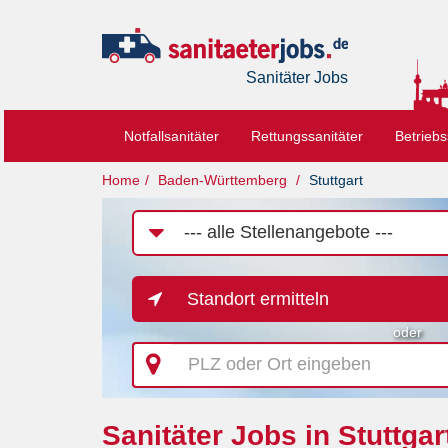
Sanitäter Jobs
Notfallsanitäter
Rettungssanitäter
Betriebs
Home
Baden-Württemberg
Stuttgart
Job-
Kategorie
Standort ermitteln
oder
PLZ
oder
Ort
eingeben
Sanitäter Jobs in Stuttgar