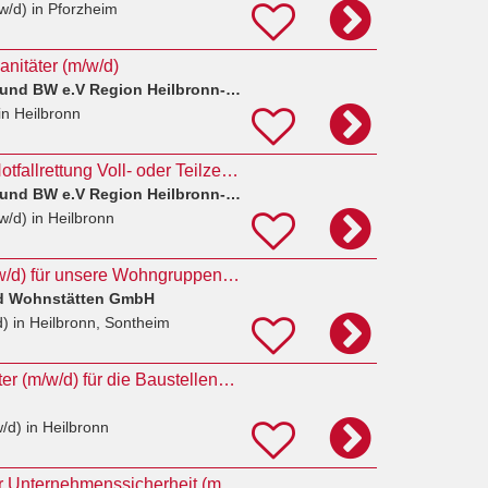
w/d)
in Pforzheim
anitäter (m/w/d)
Arbeiter-Samariter-Bund BW e.V Region Heilbronn-Franken
in Heilbronn
Rettungssanitäter Notfallrettung Voll- oder Teilzeit (m/w/d)
Arbeiter-Samariter-Bund BW e.V Region Heilbronn-Franken
w/d)
in Heilbronn
Notfallsanitäter (m/w/d) für unsere Wohngruppen gesucht
nd Wohnstätten GmbH
d)
in Heilbronn, Sontheim
Sicherheitsmitarbeiter (m/w/d) für die Baustellenbewachung mit Qualifikation Betriebssanitäter in
w/d)
in Heilbronn
Betriebssanitäter für Unternehmenssicherheit (m/w/d)