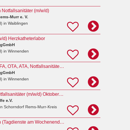
Notfallsanitäter (m/w/d)
ems-Murr e. V.
d)
in Waiblingen
/w/d) Herzkatheterlabor
n gGmbH
d)
in Winnenden
Pflegefachmann, MFA, OTA, ATA, Notfallsanitäter (jeweils m/w/d) Herzkatheterlabor
n gGmbH
d)
in Winnenden
Ausbildung zum Notfallsanitäter (m/w/d) Oktober 2027
fe e.V.
in Schorndorf Rems-Murr-Kreis
Rettungssanitäter:in (Tagdienste am Wochenende) - Stuttgart