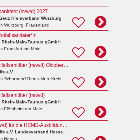
sanitäter (m/w/d) 2027
Kreuz Kreisverband Würzburg
in Würzburg, Frauenland
tfallsanitäter*in
t Rhein-Main-Taunus gGmbH
in Frankfurt am Main
Ausbildung zum Notfallsanitäter (m/w/d) Oktober 2027
fe e.V.
in Schorndorf Rems-Murr-Kreis
allsanitäter (m/w/d)
t Rhein-Main-Taunus gGmbH
in Flörsheim am Main
Notfallsanitäter (m/w/d) für die HEMS-Ausbildung & bodengebundener Rettungsdienst
Johanniter-Unfall-Hilfe e.V. Landesverband Hessen/Rheinland-Pfalz/Saar
in Hanau