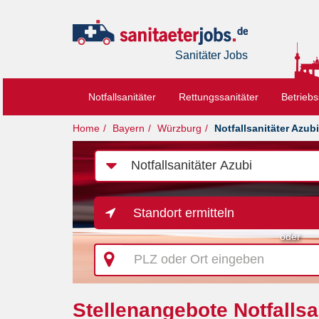
Sanitäter Jobs
Notfallsanitäter
Rettungssanitäter
Betriebs
Home
Bayern
Würzburg
Notfallsanitäter Azubi
Job-
Kategorie
Standort ermitteln
oder
PLZ
oder
Ort
eingeben
Stellenangebote Notfallsa