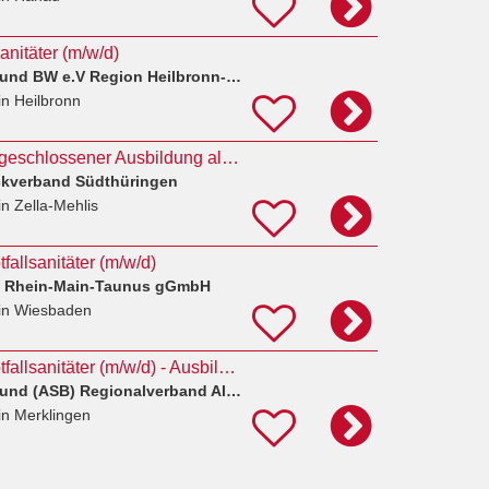
anitäter (m/w/d)
Arbeiter-Samariter-Bund BW e.V Region Heilbronn-Franken
in Heilbronn
Disponent/in mit abgeschlossener Ausbildung als Notfallsanitäter/in
ckverband Südthüringen
in Zella-Mehlis
allsanitäter (m/w/d)
e Rhein-Main-Taunus gGmbH
in Wiesbaden
Ausbildung zum Notfallsanitäter (m/w/d) - Ausbildungsbeginn: 01.04.2027
Arbeiter-Samariter-Bund (ASB) Regionalverband Alb & Stauferland
in Merklingen