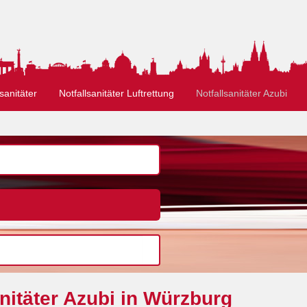
sanitäter
Notfallsanitäter Luftrettung
Notfallsanitäter Azubi
nitäter Azubi in Würzburg