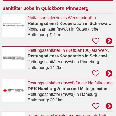
Ort
Sanitäter Jobs in Quickborn Pinneberg
eingeben
Notfallsanitäter*in als Werkstudent*in
Rettungsdienst-Kooperation in Schleswig-Holstein (RKISH) gGmbH
Notfallsanitäter (m/w/d)
in Kaltenkirchen
Entfernung:
9,4km
Rettungssanitäter*in (RettSan100) als Werkstudent*in
Rettungsdienst-Kooperation in Schleswig-Holstein (RKISH) gGmbH
Rettungssanitäter (m/w/d)
in Pinneberg
Entfernung:
14,2km
Rettungssanitäter (m/w/d) für die Notfallrettung
DRK Hamburg Altona und Mitte gemeinnützige Gesellschaft für Kinder, Soziales und Jugend KISO mbH
Rettungssanitäter (m/w/d)
in Hamburg
Entfernung:
20,1km
Sicherheitsmitarbeiter mit Funktion als Betriebssanitäter (m/w/d)