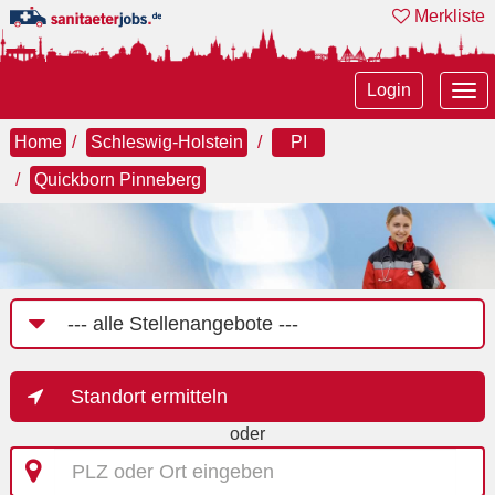
Merkliste
Tog
Login
nav
Home
Schleswig-Holstein
PI
Quickborn Pinneberg
Job-
Kategorie
Standort ermitteln
oder
PLZ
oder