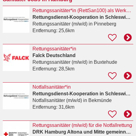
Rettungssanitäter*in (RettSan100) als Werkstudent*in
Rettungsdienst-Kooperation in Schleswig-Holstein (RKISH) gGmbH
Rettungssanitäter (m/w/d)
in Pinneberg
Entfernung:
25,6km
Rettungssanitäter*in
Falck Deutschland
Rettungssanitäter (m/w/d)
in Buxtehude
Entfernung:
28,5km
Notfallsanitäter*in
Rettungsdienst-Kooperation in Schleswig-Holstein (RKISH) gGmbH
Notfallsanitäter (m/w/d)
in Bekmünde
Entfernung:
31,6km
Rettungssanitäter (m/w/d) für die Notfallrettung
DRK Hamburg Altona und Mitte gemeinnützige Gesellschaft für Kinder, Soziales und Jugend KISO mbH