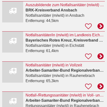
Auszubildende zum Notfallsanitäter (m/w/d) 2027
BRK-Kreisverband Ansbach
Notfallsanitäter (m/w/d)
in Ansbach
Entfernung:
44,5km
Notfallsanitäter/in (m/w/d) im Landkreis Eichstätt beim BRK KV Eichstätt
Bayerisches Rotes Kreuz, Kreisverband Eichstätt
Notfallsanitäter (m/w/d)
in Eichstätt
Entfernung:
61,4km
Notfallsanitäter (m/w/d) in Vollzeit
Arbeiter-Samariter-Bund Regionalverband Würzburg-Mainfranken e.V.
Notfallsanitäter (m/w/d)
in Rauhenebrach
Entfernung:
65,3km
Notfall-/Rettungssanitäter (m/w/d) in Voll- und Teilzeit
Arbeiter-Samariter-Bund Regionalverband Würzburg-Mainfranken e.V.
Rettungssanitäter (m/w/d)
in Rauhenebrach