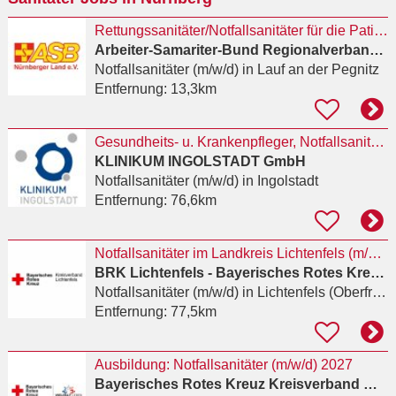
Rettungssanitäter/Notfallsanitäter für die Patientenrückholung (m/w/d)
Arbeiter-Samariter-Bund Regionalverband Nürnberger Land e.V.
Notfallsanitäter (m/w/d)
in Lauf an der Pegnitz
Entfernung:
13,3km
Gesundheits- u. Krankenpfleger, Notfallsanitäter (m/w/d)
KLINIKUM INGOLSTADT GmbH
Notfallsanitäter (m/w/d)
in Ingolstadt
Entfernung:
76,6km
Notfallsanitäter im Landkreis Lichtenfels (m/w/d)
BRK Lichtenfels - Bayerisches Rotes Kreuz Kreisverband Lichtenfels e.V.
Notfallsanitäter (m/w/d)
in Lichtenfels (Oberfranken)
Entfernung:
77,5km
Ausbildung: Notfallsanitäter (m/w/d) 2027
Bayerisches Rotes Kreuz Kreisverband Würzburg