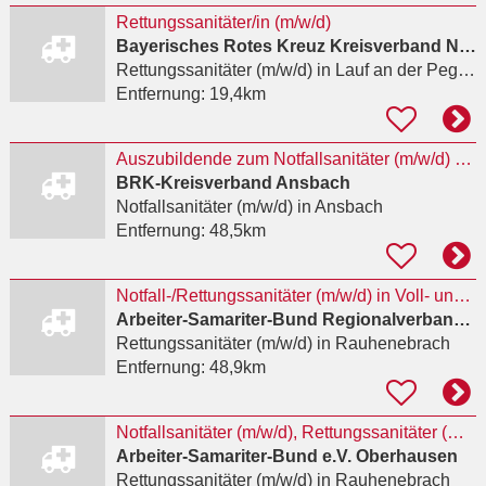
Rettungssanitäter/in (m/w/d)
Bayerisches Rotes Kreuz Kreisverband Nürnberger Land
Rettungssanitäter (m/w/d)
in Lauf an der Pegnitz, Heuchling
Entfernung:
19,4km
Auszubildende zum Notfallsanitäter (m/w/d) 2027
BRK-Kreisverband Ansbach
Notfallsanitäter (m/w/d)
in Ansbach
Entfernung:
48,5km
Notfall-/Rettungssanitäter (m/w/d) in Voll- und Teilzeit
Arbeiter-Samariter-Bund Regionalverband Würzburg-Mainfranken e.V.
Rettungssanitäter (m/w/d)
in Rauhenebrach
Entfernung:
48,9km
Notfallsanitäter (m/w/d), Rettungssanitäter (m/w/d)
Arbeiter-Samariter-Bund e.V. Oberhausen
Rettungssanitäter (m/w/d)
in Rauhenebrach