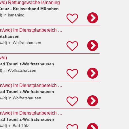
m/w/d) Rettungswache Ismaning
Kreuz - Kreisverband München
d)
in Ismaning
Rettungssanitäter (m/w/d) im Dienstplanbereich Nord
atshausen
w/d)
in Wolfratshausen
w/d)
ad Toumllz-Wolfratshausen
d)
in Wolfratshausen
Rettungssanitäter (m/w/d) im Dienstplanbereich Nord
ad Toumllz-Wolfratshausen
w/d)
in Wolfratshausen
Rettungssanitäter (m/w/d) im Dienstplanbereich Süd
ad Toumllz-Wolfratshausen
w/d)
in Bad Tölz