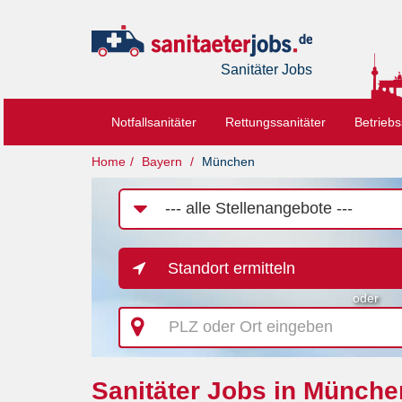
Sanitäter Jobs
Notfallsanitäter
Rettungssanitäter
Betriebs
Home
Bayern
München
Job-
Kategorie
Standort ermitteln
oder
PLZ
oder
Ort
eingeben
Sanitäter Jobs in Münche