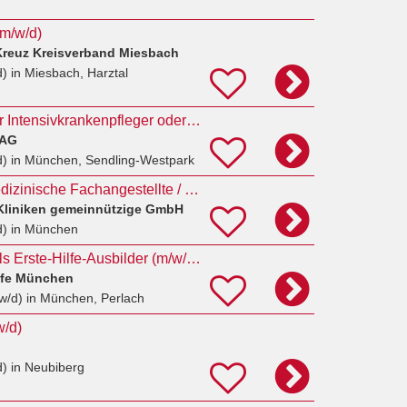
(m/w/d)
Kreuz Kreisverband Miesbach
d)
in Miesbach, Harztal
Notfallsanitäter oder Intensivkrankenpfleger oder Physician Assistant (w|m|d) im weltweiten ADAC
 AG
d)
in München, Sendling-Westpark
Pflegefachkraft / Medizinische Fachangestellte / Notfallsanitäter (m/w/d) EKT-Behandlungseinheit
Kliniken gemeinnützige GmbH
d)
in München
Rettungssanitäter als Erste-Hilfe-Ausbilder (m/w/d) – Deutsch oder Englisch
ilfe München
w/d)
in München, Perlach
w/d)
d)
in Neubiberg