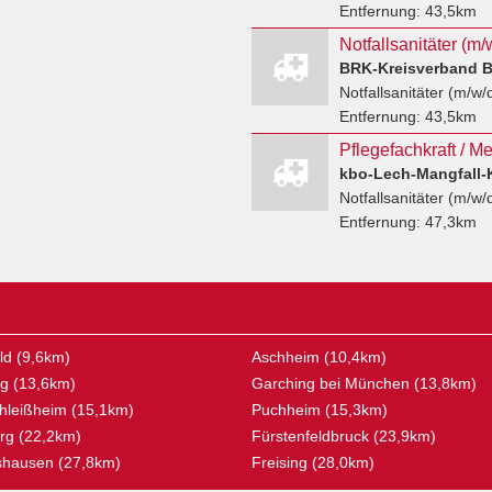
Entfernung:
43,5km
Notfallsanitäter (m
BRK-Kreisverband B
Notfallsanitäter (m/w/
Entfernung:
43,5km
kbo-Lech-Mangfall-
Notfallsanitäter (m/w/
Entfernung:
47,3km
d (9,6km)
Aschheim (10,4km)
g (13,6km)
Garching bei München (13,8km)
hleißheim (15,1km)
Puchheim (15,3km)
rg (22,2km)
Fürstenfeldbruck (23,9km)
shausen (27,8km)
Freising (28,0km)