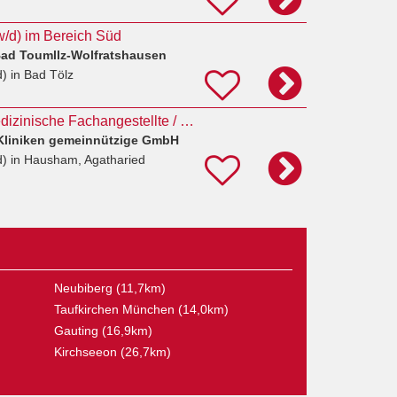
/w/d) im Bereich Süd
ad Toumllz-Wolfratshausen
d)
in Bad Tölz
Pflegefachkraft / Medizinische Fachangestellte / Notfallsanitäter (m/w/d) EKT-Behandlungseinheit
Kliniken gemeinnützige GmbH
d)
in Hausham, Agatharied
Neubiberg (11,7km)
Taufkirchen München (14,0km)
Gauting (16,9km)
Kirchseeon (26,7km)