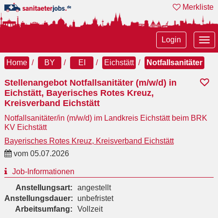
Merkliste
Tog
Login
nav
Home
BY
EI
Eichstätt
Notfallsanitäter
Stellenangebot Notfallsanitäter (m/w/d) in
Eichstätt, Bayerisches Rotes Kreuz,
Kreisverband Eichstätt
Notfallsanitäter/in (m/w/d) im Landkreis Eichstätt beim BRK
KV Eichstätt
Bayerisches Rotes Kreuz, Kreisverband Eichstätt
vom
05.07.2026
Job-Informationen
Anstellungsart:
angestellt
Anstellungsdauer:
unbefristet
Arbeitsumfang:
Vollzeit