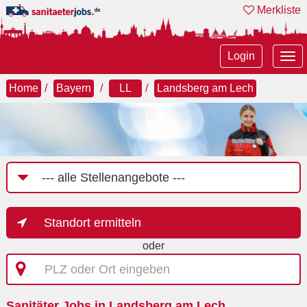
Merkliste
Tog
Login
nav
Home
Bayern
LL
Landsberg am Lech
Job-
Kategorie
Standort ermitteln
oder
PLZ
oder
Ort
Sanitäter Jobs in Landsberg am Lech
eingeben