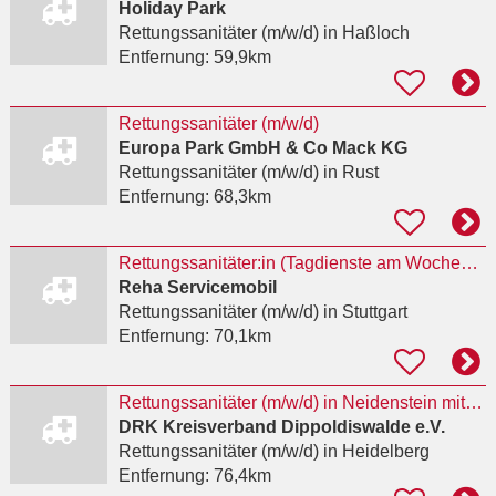
Holiday Park
Rettungssanitäter (m/w/d)
in Haßloch
Entfernung:
59,9km
Rettungssanitäter (m/w/d)
Europa Park GmbH & Co Mack KG
Rettungssanitäter (m/w/d)
in Rust
Entfernung:
68,3km
Rettungssanitäter:in (Tagdienste am Wochenende) - Stuttgart
Reha Servicemobil
Rettungssanitäter (m/w/d)
in Stuttgart
Entfernung:
70,1km
Rettungssanitäter (m/w/d) in Neidenstein mit einer 38,5 Stunden-Woche
DRK Kreisverband Dippoldiswalde e.V.
Rettungssanitäter (m/w/d)
in Heidelberg
Entfernung:
76,4km