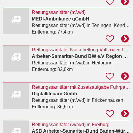
Rettungssanitäter (m/w/d)
MEDI-Ambulance gGmbH
Rettungssanitäter (m/w/d)
in Teningen, Köndringen
Entfernung:
77,4km
Rettungssanitäter Notfallrettung Voll- oder Teilzeit (m/w/d)
Arbeiter-Samariter-Bund BW e.V Region Heilbronn-Franken
Rettungssanitäter (m/w/d)
in Heilbronn
Entfernung:
82,8km
Rettungssanitäter mit Zusatzaufgabe Fuhrparkkoordinator (m/w/d)
Digitallifecare Gmbh
Rettungssanitäter (m/w/d)
in Frickenhausen
Entfernung:
86,6km
Rettungssanitäter (w/m/d) in Freiburg
ASB Arbeiter-Samariter-Bund Baden-Württemberg e.V. Region Südbaden