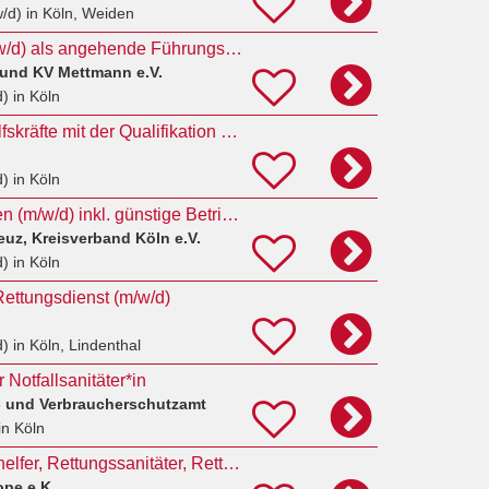
w/d)
in Köln, Weiden
Notfallsanitäter (m/w/d) als angehende Führungskraft
Bund KV Mettmann e.V.
d)
in Köln
Studentische Aushilfskräfte mit der Qualifikation Notfallsanitäter:in (m/w/d)
d)
in Köln
Notfallsanitäter:innen (m/w/d) inkl. günstige Betriebswohnung
uz, Kreisverband Köln e.V.
d)
in Köln
 Rettungsdienst (m/w/d)
d)
in Köln, Lindenthal
Notfallsanitäter*in
- und Verbraucherschutzamt
in Köln
Sanitäter, Rettungshelfer, Rettungssanitäter, Rettungsassistenten oder Notfallsanitäter (m/w/d)
pe e.K.