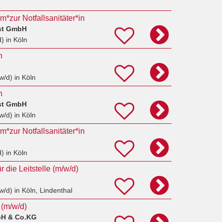
*zur Notfallsanitäter*in
st GmbH
d)
in Köln
n
w/d)
in Köln
n
st GmbH
w/d)
in Köln
*zur Notfallsanitäter*in
d)
in Köln
r die Leitstelle (m/w/d)
w/d)
in Köln, Lindenthal
 (m/w/d)
bH & Co.KG