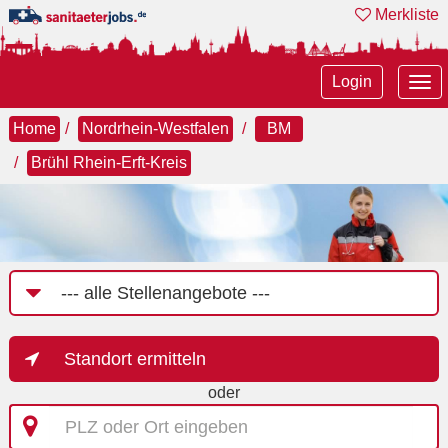
Merkliste
Tog
Login
nav
Home
Nordrhein-Westfalen
BM
Brühl Rhein-Erft-Kreis
Job-
Kategorie
Standort ermitteln
oder
PLZ
oder