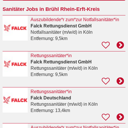
Ort
Sanitäter Jobs in Brühl Rhein-Erft-Kreis
eingeben
Auszubildende*r zum*zur Notfallsanitäter*in
Falck Rettungsdienst GmbH
Notfallsanitäter (m/w/d)
in Köln
Entfernung:
9,5km
Rettungssanitäter*in
Falck Rettungsdienst GmbH
Rettungssanitäter (m/w/d)
in Köln
Entfernung:
9,5km
Rettungssanitäter*in
Falck Deutschland
Rettungssanitäter (m/w/d)
in Köln
Entfernung:
13,4km
Auszubildende*r zum*zur Notfallsanitäter*in