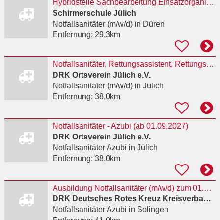
Hybridstelle Sachbearbeitung Einsatzorganisation / Notfallsanitäter/-in (m/w/d)
Schirmerschule Jülich
Notfallsanitäter (m/w/d)
in Düren
Entfernung:
29,3km
Notfallsanitäter, Rettungsassistent, Rettungssanitäter für den Einsatz auf dem Nürburgring als
DRK Ortsverein Jülich e.V.
Notfallsanitäter (m/w/d)
in Jülich
Entfernung:
38,0km
Notfallsanitäter - Azubi (ab 01.09.2027)
DRK Ortsverein Jülich e.V.
Notfallsanitäter Azubi
in Jülich
Entfernung:
38,0km
Ausbildung Notfallsanitäter (m/w/d) zum 01.03.2027
DRK Deutsches Rotes Kreuz Kreisverband Solingen e. V.
Notfallsanitäter Azubi
in Solingen