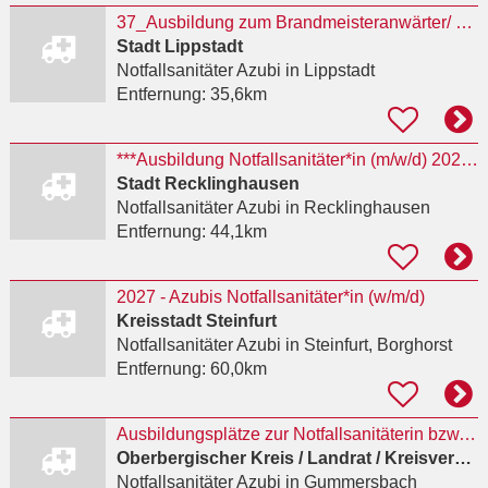
37_Ausbildung zum Brandmeisteranwärter/ zur Brandmeisteranwärterin (m/w/d) 2027 für
Stadt Lippstadt
Notfallsanitäter Azubi
in Lippstadt
Entfernung:
35,6km
***Ausbildung Notfallsanitäter*in (m/w/d) 2027 ***
Stadt Recklinghausen
Notfallsanitäter Azubi
in Recklinghausen
Entfernung:
44,1km
2027 - Azubis Notfallsanitäter*in (w/m/d)
Kreisstadt Steinfurt
Notfallsanitäter Azubi
in Steinfurt, Borghorst
Entfernung:
60,0km
Ausbildungsplätze zur Notfallsanitäterin bzw. zum Notfallsanitäter (m/w/d) zum 01.10.2027
Oberbergischer Kreis / Landrat / Kreisverwaltung
Notfallsanitäter Azubi
in Gummersbach