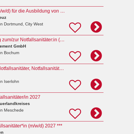
Klassenlehrer*in (m/w/d) für die Ausbildung von Notfallsanitäter*innen
euz
in Dortmund, City West
Jetzt als Ausbildung zum/zur Notfallsanitäter:in (Vollzeit) in 44787 Bochum bewerben
gement GmbH
in Bochum
Ausbildung 2027- Notfallsanitäter, Notfallsanitäterin (m/w/d)
in Iserlohn
allsanitäter/in 2027
uerlandkreises
in Meschede
lsanitäter*in (m/w/d) 2027 ***
en