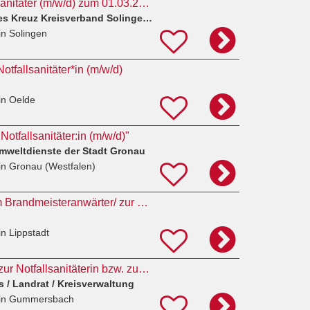
Ausbildung Notfallsanitäter (m/w/d) zum 01.03.2027
DRK Deutsches Rotes Kreuz Kreisverband Solingen e. V.
in Solingen
otfallsanitäter*in (m/w/d)
in Oelde
otfallsanitäter:in (m/w/d)"
mweltdienste der Stadt Gronau
in Gronau (Westfalen)
37_Ausbildung zum Brandmeisteranwärter/ zur Brandmeisteranwärterin (m/w/d) 2027 für
in Lippstadt
Ausbildungsplätze zur Notfallsanitäterin bzw. zum Notfallsanitäter (m/w/d) zum 01.10.2027
 / Landrat / Kreisverwaltung
in Gummersbach