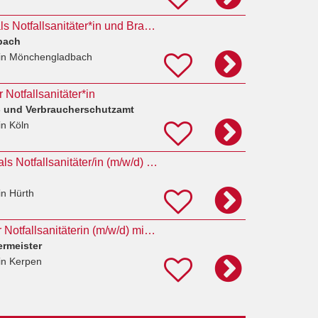
Deine Ausbildung als Notfallsanitäter*in und Brandmeister*in (112 MEDIC)
bach
in Mönchengladbach
Notfallsanitäter*in
- und Verbraucherschutzamt
in Köln
Ausbildungsplätze als Notfallsanitäter/in (m/w/d) 2027
in Hürth
Ausbildung zum/zur Notfallsanitäterin (m/w/d) mit der Möglichkeit der anschließenden Ausbildung
ermeister
in Kerpen