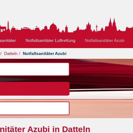
sanitäter
Notfallsanitäter Luftrettung
Notfallsanitäter Azubi
Datteln
Notfallsanitäter Azubi
itäter Azubi in Datteln