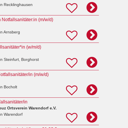
in Recklinghausen
Notfallsanitäter:in (m/w/d)
in Arnsberg
lsanitäter*in (w/m/d)
in Steinfurt, Borghorst
tfallsanitäter/in (m/w/d)
in Bocholt
llsanitäter/in
uz Ortsverein Warendorf e.V.
in Warendorf