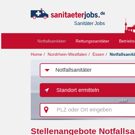
Sanitäter Jobs
Notfallsanitäter
Rettungssanitäter
Betriebs
Home
Nordrhein-Westfalen
Essen
Notfallsanit
Job-
Kategorie
Standort ermitteln
oder
PLZ
oder
Ort
eingeben
Stellenangebote Notfallsa