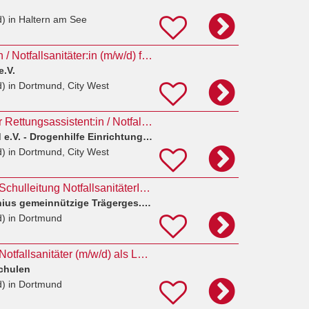
d)
in Haltern am See
Rettungsassistent:in / Notfallsanitäter:in (m/w/d) für die Drogenhilfeeinrichtung kick in Teilzeit
e.V.
d)
in Dortmund, City West
Pflegefachkraft oder Rettungsassistent:in / Notfallsanitäter:in (m/w/d) für Teamleitung
AIDS-Hilfe Dortmund e.V. - Drogenhilfe Einrichtung Kick
d)
in Dortmund, City West
Schulleitung/stellv. Schulleitung NotfallsanitäterIn mit Praxisanleiter(m/w/d)
Hochschulen Fresenius gemeinnützige Trägerges. mbH
d)
in Dortmund
Rettungssanitäter / Notfallsanitäter (m/w/d) als Lehrkraft
chulen
d)
in Dortmund