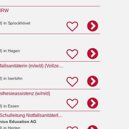
n NRW
d)
in Sprockhövel
d)
in Hagen
Notfallsanitäter, Notfallsanitäterin (m/w/d) (Vollzeit bzw. Teilzeit, unbefristet)
d)
in Iserlohn
ästhesieassistenz (w/m/d)
d)
in Essen
Schulleitung/stellv. Schulleitung NotfallsanitäterIn mit Praxisanleiter(m/w/d)
enius Education AG
d)
in Herten