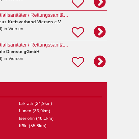
Pflegefachkraft / Notfallsanitäter / Rettungssanitäter / MFA (w/m/d) Sanitätsstation -
uz Kreisverband Viersen e.V.
d)
in Viersen
Pflegefachkraft / Notfallsanitäter / Rettungssanitäter / MFA (w/m/d) Sanitätsstation -
ale Dienste gGmbH
d)
in Viersen
Erkrath (24,9km)
Lünen (36,9km)
Iserlohn (48,1km)
Köln (55,8km)