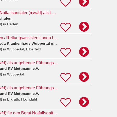
Rettungssanitäter / Notfallsanitäter (m/w/d) als Lehrkraft
chulen
d)
in Herten
Notfallsanitäter:innen / Rettungsassistent:innen für die Intensivstation (w/m/d)
AGAPLESION Bethesda Krankenhaus Wuppertal gGmbH
d)
in Wuppertal, Elberfeld
Notfallsanitäter (m/w/d) als angehende Führungskraft
Bund KV Mettmann e.V.
d)
in Wuppertal
Notfallsanitäter (m/w/d) als angehende Führungskraft
Bund KV Mettmann e.V.
d)
in Erkrath, Hochdahl
Auszubildende (m/w/d) für den Beruf Notfallsanitäter*in