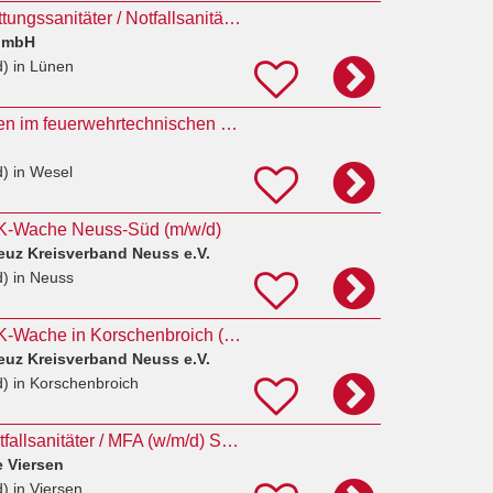
Rettungshelfer / Rettungssanitäter / Notfallsanitäter (m/w/d) im Sanitätsdienst
GmbH
d)
in Lünen
Notfallsanitäter*innen im feuerwehrtechnischen Dienst (Hauptbrandmeister*in)
d)
in Wesel
RK-Wache Neuss-Süd (m/w/d)
euz Kreisverband Neuss e.V.
d)
in Neuss
Notfallsanitäter DRK-Wache in Korschenbroich (m/w/d)
euz Kreisverband Neuss e.V.
d)
in Korschenbroich
Pflegefachkraft / Notfallsanitäter / MFA (w/m/d) Sanitätsstation - Flüchtlingshilfe Viersen
e Viersen
d)
in Viersen