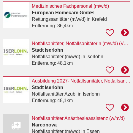
Medizinisches Fachpersonal (m/w/d)
European Homecare GmbH
Rettungssanitäter (m/w/d)
in Krefeld
Entfernung:
36,4km
Notfallsanitäter, Notfallsanitäterin (m/w/d) (Vollzeit bzw. Teilzeit, unbefristet)
Stadt Iserlohn
Notfallsanitäter (m/w/d)
in Iserlohn
Entfernung:
48,1km
Ausbildung 2027- Notfallsanitäter, Notfallsanitäterin (m/w/d)
Stadt Iserlohn
Notfallsanitäter Azubi
in Iserlohn
Entfernung:
48,1km
Notfallsanitäter Anästhesieassistenz (w/m/d)
Narconova
Notfallsanitäter (m/w/d)
in Essen