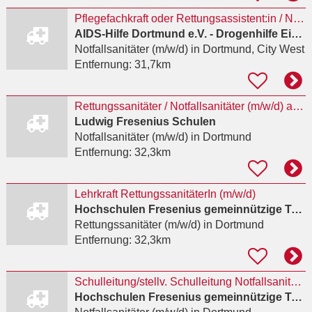
Pflegefachkraft oder Rettungsassistent:in / Notfallsanitäter:in (m/w/d) für Teamleitung
AIDS-Hilfe Dortmund e.V. - Drogenhilfe Einrichtung Kick
Notfallsanitäter (m/w/d)
in Dortmund, City West
Entfernung:
31,7km
Rettungssanitäter / Notfallsanitäter (m/w/d) als Lehrkraft
Ludwig Fresenius Schulen
Notfallsanitäter (m/w/d)
in Dortmund
Entfernung:
32,3km
Lehrkraft RettungssanitäterIn (m/w/d)
Hochschulen Fresenius gemeinnützige Trägerges. mbH
Rettungssanitäter (m/w/d)
in Dortmund
Entfernung:
32,3km
Schulleitung/stellv. Schulleitung NotfallsanitäterIn mit Praxisanleiter(m/w/d)
Hochschulen Fresenius gemeinnützige Trägerges. mbH