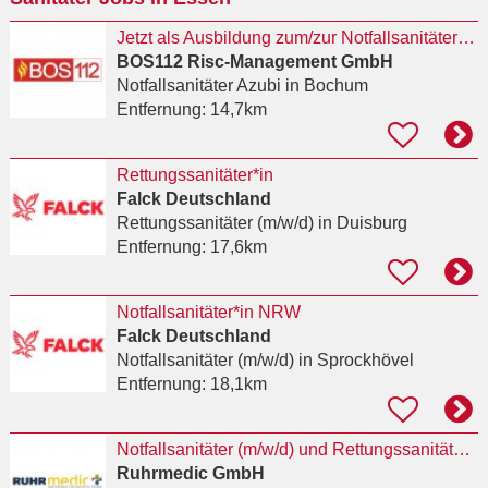
Jetzt als Ausbildung zum/zur Notfallsanitäter:in (Vollzeit) in 44787 Bochum bewerben
BOS112 Risc-Management GmbH
Notfallsanitäter Azubi
in Bochum
Entfernung:
14,7km
Rettungssanitäter*in
Falck Deutschland
Rettungssanitäter (m/w/d)
in Duisburg
Entfernung:
17,6km
Notfallsanitäter*in NRW
Falck Deutschland
Notfallsanitäter (m/w/d)
in Sprockhövel
Entfernung:
18,1km
Notfallsanitäter (m/w/d) und Rettungssanitäter (m/w/d) für Düsseldorf
Ruhrmedic GmbH