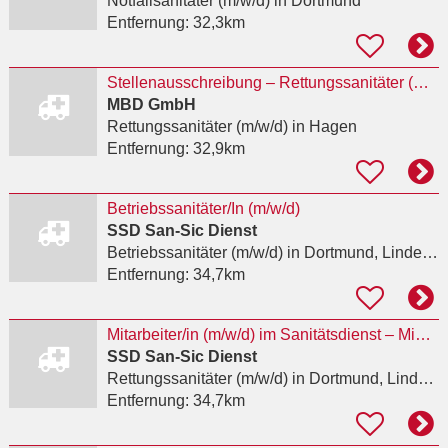
Notfallsanitäter (m/w/d)
in Dortmund
Entfernung:
32,3km
Stellenausschreibung – Rettungssanitäter (m/w/d) für den qualifizierten Krankentransport in
MBD GmbH
Rettungssanitäter (m/w/d)
in Hagen
Entfernung:
32,9km
Betriebssanitäter/In (m/w/d)
SSD San-Sic Dienst
Betriebssanitäter (m/w/d)
in Dortmund, Lindenhorst
Entfernung:
34,7km
Mitarbeiter/in (m/w/d) im Sanitätsdienst – Minijob, Midijob, Teilzeit oder Vollzeit
SSD San-Sic Dienst
Rettungssanitäter (m/w/d)
in Dortmund, Lindenhorst
Entfernung:
34,7km