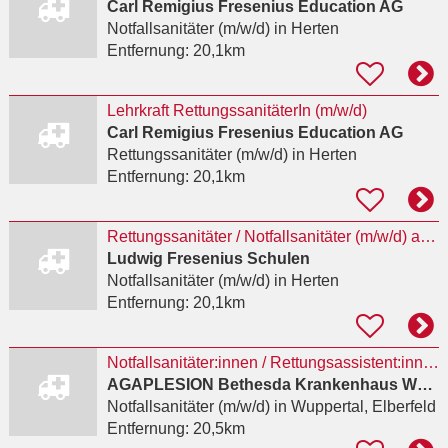
Carl Remigius Fresenius Education AG
Notfallsanitäter (m/w/d)
in Herten
Entfernung:
20,1km
Lehrkraft RettungssanitäterIn (m/w/d)
Carl Remigius Fresenius Education AG
Rettungssanitäter (m/w/d)
in Herten
Entfernung:
20,1km
Rettungssanitäter / Notfallsanitäter (m/w/d) als Lehrkraft
Ludwig Fresenius Schulen
Notfallsanitäter (m/w/d)
in Herten
Entfernung:
20,1km
Notfallsanitäter:innen / Rettungsassistent:innen für die Intensivstation (w/m/d)
AGAPLESION Bethesda Krankenhaus Wuppertal gGmbH
Notfallsanitäter (m/w/d)
in Wuppertal, Elberfeld
Entfernung:
20,5km