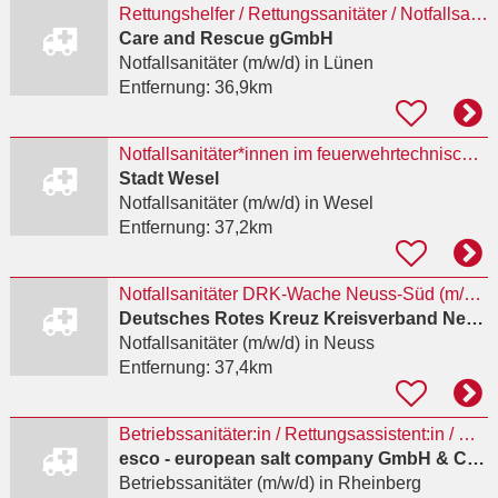
Rettungshelfer / Rettungssanitäter / Notfallsanitäter (m/w/d) im Sanitätsdienst
Care and Rescue gGmbH
Notfallsanitäter (m/w/d)
in Lünen
Entfernung:
36,9km
Notfallsanitäter*innen im feuerwehrtechnischen Dienst (Hauptbrandmeister*in)
Stadt Wesel
Notfallsanitäter (m/w/d)
in Wesel
Entfernung:
37,2km
Notfallsanitäter DRK-Wache Neuss-Süd (m/w/d)
Deutsches Rotes Kreuz Kreisverband Neuss e.V.
Notfallsanitäter (m/w/d)
in Neuss
Entfernung:
37,4km
Betriebssanitäter:in / Rettungsassistent:in / Rettungssanitäter:in Teilzeit / Vollzeit als
esco - european salt company GmbH & Co.KG
Betriebssanitäter (m/w/d)
in Rheinberg