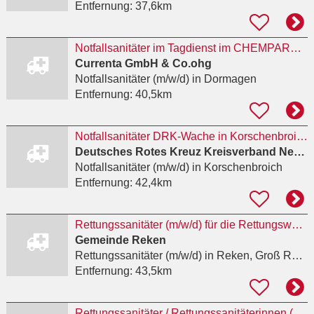
Entfernung:
37,6km
Notfallsanitäter im Tagdienst im CHEMPARK Dormagen (m/w/d)
Currenta GmbH & Co.ohg
Notfallsanitäter (m/w/d)
in Dormagen
Entfernung:
40,5km
Notfallsanitäter DRK-Wache in Korschenbroich (m/w/d)
Deutsches Rotes Kreuz Kreisverband Neuss e.V.
Notfallsanitäter (m/w/d)
in Korschenbroich
Entfernung:
42,4km
Rettungssanitäter (m/w/d) für die Rettungswache Reken
Gemeinde Reken
Rettungssanitäter (m/w/d)
in Reken, Groß Reken
Entfernung:
43,5km
Rettungssanitäter / Rettungssanitäterinnen (m/w/d)