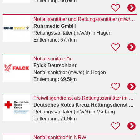
Entfernung:
66,0km
Notfallsanitäter und Rettungssanitäter (m/w/d) in der öffentlichen Notfallrettung in Hagen
Ruhrmedic GmbH
Rettungssanitäter (m/w/d)
in Hagen
Entfernung:
67,7km
Notfallsanitäter*in
Falck Deutschland
Notfallsanitäter (m/w/d)
in Hagen
Entfernung:
69,5km
Freiwilligendienst als Rettungssanitäter im Wachbereich Wetzlar (all genders welcome) 2027/2028
Deutsches Rotes Kreuz Rettungsdienst Mittelhessen
Rettungssanitäter (m/w/d)
in Marburg
Entfernung:
71,9km
Notfallsanitäter*in NRW