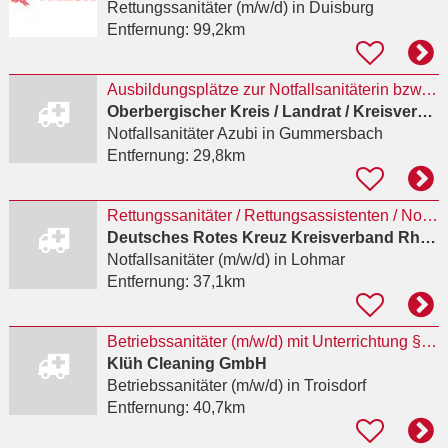
Rettungssanitäter (m/w/d)
in Duisburg
Entfernung:
99,2km
Ausbildungsplätze zur Notfallsanitäterin bzw. zum Notfallsanitäter (m/w/d) zum 01.10.2027
Oberbergischer Kreis / Landrat / Kreisverwaltung
Notfallsanitäter Azubi
in Gummersbach
Entfernung:
29,8km
Rettungssanitäter / Rettungsassistenten / Notfallsanitäter (m/w/d)
Deutsches Rotes Kreuz Kreisverband Rhein-Sieg e.V.
Notfallsanitäter (m/w/d)
in Lohmar
Entfernung:
37,1km
Betriebssanitäter (m/w/d) mit Unterrichtung §34a GewO (Vollzeit/Teilzeit) - Troisdorf
Klüh Cleaning GmbH
Betriebssanitäter (m/w/d)
in Troisdorf
Entfernung:
40,7km