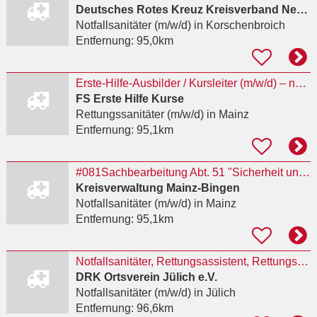
Deutsches Rotes Kreuz Kreisverband Neuss e.V.
Notfallsanitäter (m/w/d)
in Korschenbroich
Entfernung:
95,0km
Erste-Hilfe-Ausbilder / Kursleiter (m/w/d) – nebenberuflich | Quereinstieg für
FS Erste Hilfe Kurse
Rettungssanitäter (m/w/d)
in Mainz
Entfernung:
95,1km
#081Sachbearbeitung Abt. 51 "Sicherheit und Ordnung/Kommunalaufsicht", Fachb. Ordnungsverwaltung
Kreisverwaltung Mainz-Bingen
Notfallsanitäter (m/w/d)
in Mainz
Entfernung:
95,1km
Notfallsanitäter, Rettungsassistent, Rettungssanitäter für den Einsatz auf dem Nürburgring als
DRK Ortsverein Jülich e.V.
Notfallsanitäter (m/w/d)
in Jülich
Entfernung:
96,6km