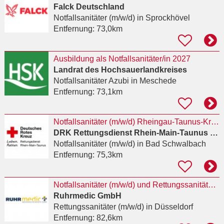
Falck Deutschland
Notfallsanitäter (m/w/d)
in Sprockhövel
Entfernung:
73,0km
Ausbildung als Notfallsanitäter/in 2027
Landrat des Hochsauerlandkreises
Notfallsanitäter Azubi
in Meschede
Entfernung:
73,1km
Notfallsanitäter (m/w/d) Rheingau-Taunus-Kreis
DRK Rettungsdienst Rhein-Main-Taunus gGmbH
Notfallsanitäter (m/w/d)
in Bad Schwalbach
Entfernung:
75,3km
Notfallsanitäter (m/w/d) und Rettungssanitäter (m/w/d) für Düsseldorf
Ruhrmedic GmbH
Rettungssanitäter (m/w/d)
in Düsseldorf
Entfernung:
82,6km