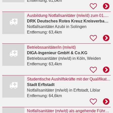
Entfernung:
61,0km
Ausbildung Notfallsanitäter (m/w/d) zum 01.03.2027
DRK Deutsches Rotes Kreuz Kreisverband Solingen e. V.
Notfallsanitäter Azubi
in Solingen
Entfernung:
63,4km
Betriebssanitäter/in (m/w/d)
DIGA-Ingenieur GmbH & Co.KG
Betriebssanitäter (m/w/d)
in Köln, Weiden
Entfernung:
63,4km
Studentische Aushilfskräfte mit der Qualifikation Notfallsanitäter:in (m/w/d)
Stadt Erftstadt
Notfallsanitäter (m/w/d)
in Erftstadt, Liblar
Entfernung:
64,6km
Notfallsanitäter (m/w/d) als angehende Führungskraft