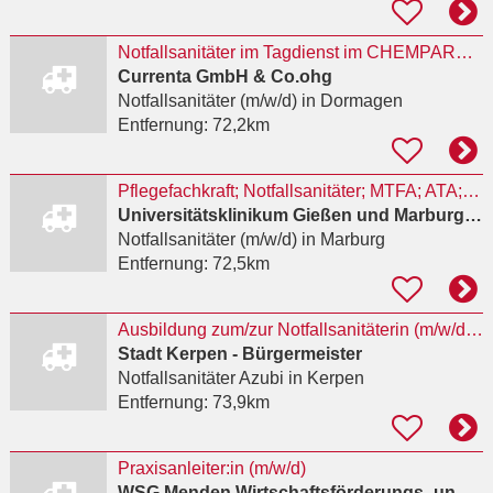
Notfallsanitäter im Tagdienst im CHEMPARK Dormagen (m/w/d)
Currenta GmbH & Co.ohg
Notfallsanitäter (m/w/d)
in Dormagen
Entfernung:
72,2km
Pflegefachkraft; Notfallsanitäter; MTFA; ATA; OTA Marburg
Universitätsklinikum Gießen und Marburg GmbH
Notfallsanitäter (m/w/d)
in Marburg
Entfernung:
72,5km
Ausbildung zum/zur Notfallsanitäterin (m/w/d) mit der Möglichkeit der anschließenden Ausbildung
Stadt Kerpen - Bürgermeister
Notfallsanitäter Azubi
in Kerpen
Entfernung:
73,9km
Praxisanleiter:in (m/w/d)
WSG Menden Wirtschaftsförderungs- und Stadtentwicklungsgesellschaft Menden GmbH