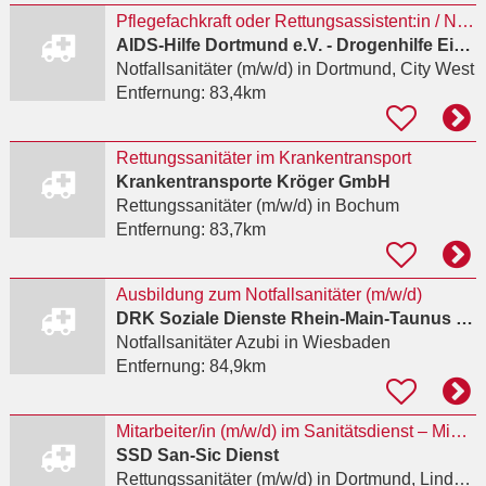
Pflegefachkraft oder Rettungsassistent:in / Notfallsanitäter:in (m/w/d) für Teamleitung
AIDS-Hilfe Dortmund e.V. - Drogenhilfe Einrichtung Kick
Notfallsanitäter (m/w/d)
in Dortmund, City West
Entfernung:
83,4km
Rettungssanitäter im Krankentransport
Krankentransporte Kröger GmbH
Rettungssanitäter (m/w/d)
in Bochum
Entfernung:
83,7km
Ausbildung zum Notfallsanitäter (m/w/d)
DRK Soziale Dienste Rhein-Main-Taunus gGmbH
Notfallsanitäter Azubi
in Wiesbaden
Entfernung:
84,9km
Mitarbeiter/in (m/w/d) im Sanitätsdienst – Minijob, Midijob, Teilzeit oder Vollzeit
SSD San-Sic Dienst
Rettungssanitäter (m/w/d)
in Dortmund, Lindenhorst