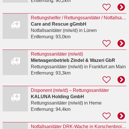
Entfernung:
90,2km
Rettungshelfer / Rettungssanitäter / Notfallsanitäter (m/w/d) im Sanitätsdienst
Care and Rescue gGmbH
Notfallsanitäter (m/w/d)
in Lünen
Entfernung:
93,0km
Rettungssanitäter (m/w/d)
Mietwagenbetrieb Zindel & Wazeri GbR
Rettungssanitäter (m/w/d)
in Frankfurt am Main
Entfernung:
93,3km
Disponent (m/w/d) – Rettungssanitäter
KALUNA Holding GmbH
Rettungssanitäter (m/w/d)
in Herne
Entfernung:
94,4km
Notfallsanitäter DRK-Wache in Korschenbroich (m/w/d)