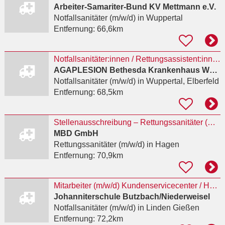
Arbeiter-Samariter-Bund KV Mettmann e.V.
Notfallsanitäter (m/w/d)
in Wuppertal
Entfernung:
66,6km
Notfallsanitäter:innen / Rettungsassistent:innen für die Intensivstation (w/m/d)
AGAPLESION Bethesda Krankenhaus Wuppertal gGmbH
Notfallsanitäter (m/w/d)
in Wuppertal, Elberfeld
Entfernung:
68,5km
Stellenausschreibung – Rettungssanitäter (m/w/d) für den qualifizierten Krankentransport in
MBD GmbH
Rettungssanitäter (m/w/d)
in Hagen
Entfernung:
70,9km
Mitarbeiter (m/w/d) Kundenservicecenter / Hausnotrufzentrale – Schwerpunkt Nacht- und...
Johanniterschule Butzbach/Niederweisel
Notfallsanitäter (m/w/d)
in Linden Gießen
Entfernung:
72,2km