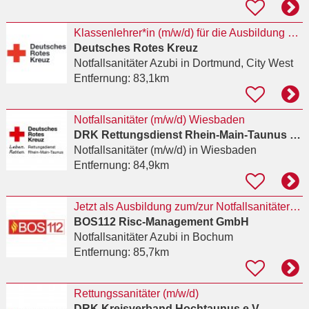
Klassenlehrer*in (m/w/d) für die Ausbildung von Notfallsanitäter*innen
Deutsches Rotes Kreuz
Notfallsanitäter Azubi
in Dortmund, City West
Entfernung:
83,1km
Notfallsanitäter (m/w/d) Wiesbaden
DRK Rettungsdienst Rhein-Main-Taunus gGmbH
Notfallsanitäter (m/w/d)
in Wiesbaden
Entfernung:
84,9km
Jetzt als Ausbildung zum/zur Notfallsanitäter:in (Vollzeit) in 44787 Bochum bewerben
BOS112 Risc-Management GmbH
Notfallsanitäter Azubi
in Bochum
Entfernung:
85,7km
Rettungssanitäter (m/w/d)
DRK Kreisverband Hochtaunus e.V.