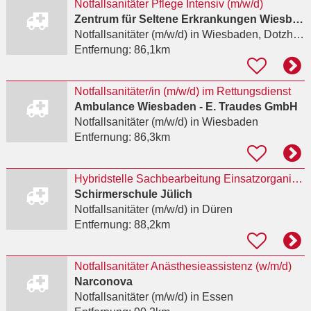
Notfallsanitäter Pflege Intensiv (m/w/d)
Zentrum für Seltene Erkrankungen Wiesbaden - Prof. Dr. med. Markus Knuf
Notfallsanitäter (m/w/d)
in Wiesbaden, Dotzheim
Entfernung:
86,1km
Notfallsanitäter/in (m/w/d) im Rettungsdienst
Ambulance Wiesbaden - E. Traudes GmbH
Notfallsanitäter (m/w/d)
in Wiesbaden
Entfernung:
86,3km
Hybridstelle Sachbearbeitung Einsatzorganisation / Notfallsanitäter/-in (m/w/d)
Schirmerschule Jülich
Notfallsanitäter (m/w/d)
in Düren
Entfernung:
88,2km
Notfallsanitäter Anästhesieassistenz (w/m/d)
Narconova
Notfallsanitäter (m/w/d)
in Essen