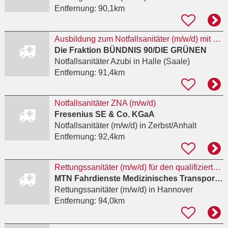
Entfernung:
90,1km
Ausbildung zum Notfallsanitäter (m/w/d) mit anschließender beamtenrechtlicher Laufbahnausbildung
Die Fraktion BÜNDNIS 90/DIE GRÜNEN
Notfallsanitäter Azubi
in Halle (Saale)
Entfernung:
91,4km
Notfallsanitäter ZNA (m/w/d)
Fresenius SE & Co. KGaA
Notfallsanitäter (m/w/d)
in Zerbst/Anhalt
Entfernung:
92,4km
Rettungssanitäter (m/w/d) für den qualifizierten Krankentransport
MTN Fahrdienste Medizinisches Transportmanagement Niedersachsen Eicke Rojahn e.K.
Rettungssanitäter (m/w/d)
in Hannover
Entfernung:
94,0km