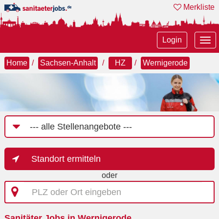
Merkliste
Tog
Login
nav
Home
Sachsen-Anhalt
HZ
Wernigerode
Job-
Kategorie
Standort ermitteln
oder
PLZ
oder
Ort
Sanitäter Jobs in Wernigerode
eingeben