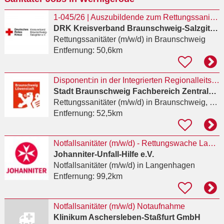
1-045/26 | Auszubildende zum Rettungssanitäter (m/w/d)
DRK Kreisverband Braunschweig-Salzgitter e.V.
Rettungssanitäter (m/w/d)
in Braunschweig
Entfernung:
50,6km
Disponent:in in der Integrierten Regionalleitstelle Braunschweig / Peine
Stadt Braunschweig Fachbereich Zentrale Dienste
Rettungssanitäter (m/w/d)
in Braunschweig, Zentrum
Entfernung:
52,5km
Notfallsanitäter (m/w/d) - Rettungswache Langenhagen
Johanniter-Unfall-Hilfe e.V.
Notfallsanitäter (m/w/d)
in Langenhagen
Entfernung:
99,2km
Notfallsanitäter (m/w/d) Notaufnahme
Klinikum Aschersleben-Staßfurt GmbH