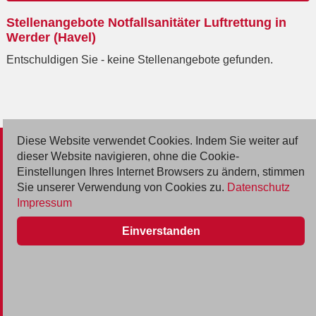
Ort
Stellenangebote Notfallsanitäter Luftrettung in
eingeben
Werder (Havel)
Entschuldigen Sie - keine Stellenangebote gefunden.
Diese Website verwendet Cookies. Indem Sie weiter auf
© 2026 Deutsche Jobmarkt GmbH
dieser Website navigieren, ohne die Cookie-
Einstellungen Ihres Internet Browsers zu ändern, stimmen
Inserieren
Sie unserer Verwendung von Cookies zu.
Datenschutz
Impressum
Kontakt
Einverstanden
AGB
Datenschutz
Impressum