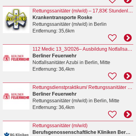
Rettungssanitäter (m/w/d) – 17,83€ Stundenlohn + Zulagen + VP – Standorte Falkensee & Berlin
Krankentransporte Roske
Rettungssanitäter (m/w/d)
in Berlin
Entfernung:
35,6km
112 Medic 13_3/2026– Ausbildung Notfallsanitäterin / Notfallsanitäter auch als Kombiausbildung
Berliner Feuerwehr
Notfallsanitäter Azubi
in Berlin, Mitte
Entfernung:
36,4km
Rettungsdienstpraktikum/ Rettungssanitäter (m/w/d)
Berliner Feuerwehr
Rettungssanitäter (m/w/d)
in Berlin, Mitte
Entfernung:
36,4km
Rettungssanitäter (m/w/d)
Berufsgenossenschaftliche Kliniken Bergmannstrost