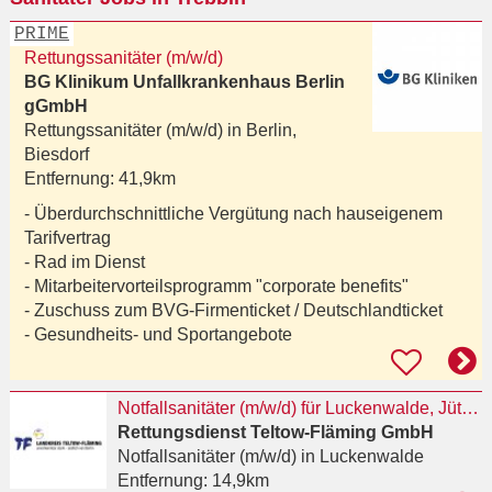
PRIME
Rettungssanitäter (m/w/d)
BG Klinikum Unfallkrankenhaus Berlin
gGmbH
Rettungssanitäter (m/w/d) in
Berlin,
Biesdorf
Entfernung:
41,9km
- Überdurchschnittliche Vergütung nach hauseigenem
Tarifvertrag
- Rad im Dienst
- Mitarbeitervorteilsprogramm "corporate benefits"
- Zuschuss zum BVG-Firmenticket / Deutschlandticket
- Gesundheits- und Sportangebote
Notfallsanitäter (m/w/d) für Luckenwalde, Jüterbog, Baruth/ Mark, Petkus und Dahme gesucht
Rettungsdienst Teltow-Fläming GmbH
Notfallsanitäter (m/w/d)
in Luckenwalde
Entfernung:
14,9km