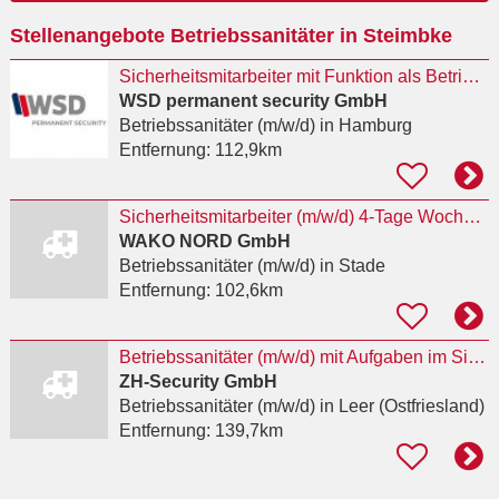
Ort
Stellenangebote Betriebssanitäter in Steimbke
eingeben
Sicherheitsmitarbeiter mit Funktion als Betriebssanitäter (m/w/d)
WSD permanent security GmbH
Betriebssanitäter (m/w/d)
in Hamburg
Entfernung:
112,9km
Sicherheitsmitarbeiter (m/w/d) 4-Tage Woche in Stade - idealerweise mit Ausbildung
WAKO NORD GmbH
Betriebssanitäter (m/w/d)
in Stade
Entfernung:
102,6km
Betriebssanitäter (m/w/d) mit Aufgaben im Sicherheitsdienst gesucht
ZH-Security GmbH
Betriebssanitäter (m/w/d)
in Leer (Ostfriesland)
Entfernung:
139,7km