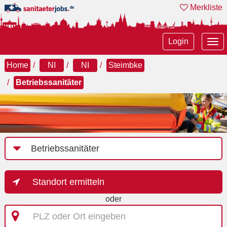
Merkliste
Tog
Login
nav
Home
NI
NI
Steimbke
Betriebssanitäter
Job-
Kategorie
Standort ermitteln
oder
PLZ
oder