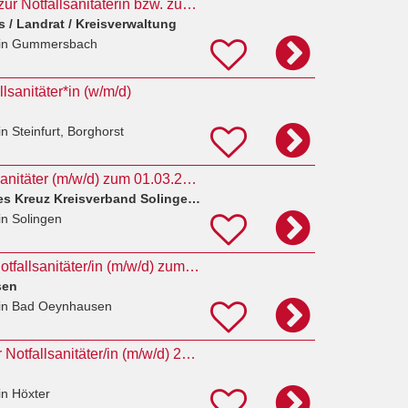
Ausbildungsplätze zur Notfallsanitäterin bzw. zum Notfallsanitäter (m/w/d) zum 01.10.2027
 / Landrat / Kreisverwaltung
in Gummersbach
lsanitäter*in (w/m/d)
in Steinfurt, Borghorst
Ausbildung Notfallsanitäter (m/w/d) zum 01.03.2027
DRK Deutsches Rotes Kreuz Kreisverband Solingen e. V.
in Solingen
Ausbildung zum/r Notfallsanitäter/in (m/w/d) zum 01.08.2027
sen
in Bad Oeynhausen
Ausbildung zum/zur Notfallsanitäter/in (m/w/d) 2027
in Höxter