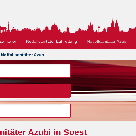
sanitäter
Notfallsanitäter Luftrettung
Notfallsanitäter Azubi
Notfallsanitäter Azubi
nitäter Azubi in Soest