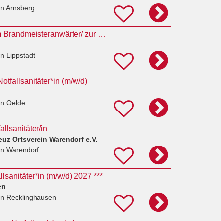
in Arnsberg
37_Ausbildung zum Brandmeisteranwärter/ zur Brandmeisteranwärterin (m/w/d) 2027 für
in Lippstadt
otfallsanitäter*in (m/w/d)
in Oelde
llsanitäter/in
uz Ortsverein Warendorf e.V.
in Warendorf
lsanitäter*in (m/w/d) 2027 ***
en
in Recklinghausen