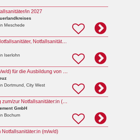
allsanitäter/in 2027
uerlandkreises
in Meschede
Ausbildung 2027- Notfallsanitäter, Notfallsanitäterin (m/w/d)
in Iserlohn
Klassenlehrer*in (m/w/d) für die Ausbildung von Notfallsanitäter*innen
euz
in Dortmund, City West
Jetzt als Ausbildung zum/zur Notfallsanitäter:in (Vollzeit) in 44787 Bochum bewerben
gement GmbH
in Bochum
Notfallsanitäter:in (m/w/d)