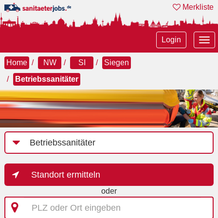
Merkliste
Tog
Login
nav
Home
NW
SI
Siegen
Betriebssanitäter
Job-
Kategorie
Standort ermitteln
oder
PLZ
oder