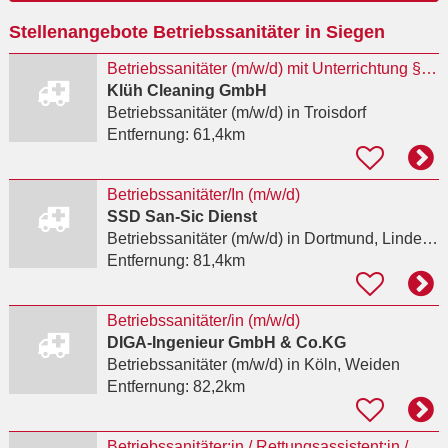
Ort
Stellenangebote Betriebssanitäter in Siegen
eingeben
Betriebssanitäter (m/w/d) mit Unterrichtung §34a GewO (Vollzeit/Teilzeit) - Troisdorf
Klüh Cleaning GmbH
Betriebssanitäter (m/w/d)
in Troisdorf
Entfernung:
61,4km
Betriebssanitäter/In (m/w/d)
SSD San-Sic Dienst
Betriebssanitäter (m/w/d)
in Dortmund, Lindenhorst
Entfernung:
81,4km
Betriebssanitäter/in (m/w/d)
DIGA-Ingenieur GmbH & Co.KG
Betriebssanitäter (m/w/d)
in Köln, Weiden
Entfernung:
82,2km
Betriebssanitäter:in / Rettungsassistent:in / Rettungssanitäter:in Teilzeit / Vollzeit als