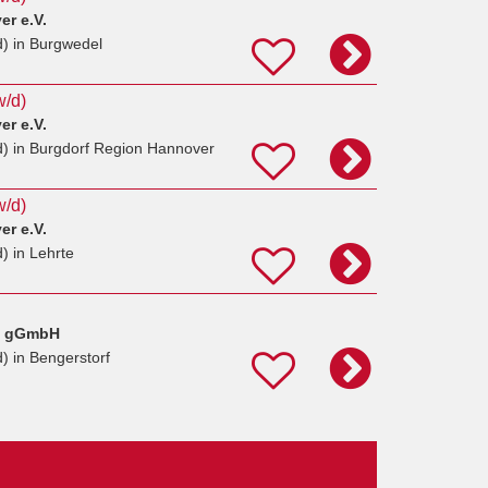
r e.V.
d)
in Burgwedel
w/d)
r e.V.
d)
in Burgdorf Region Hannover
w/d)
r e.V.
d)
in Lehrte
t gGmbH
d)
in Bengerstorf