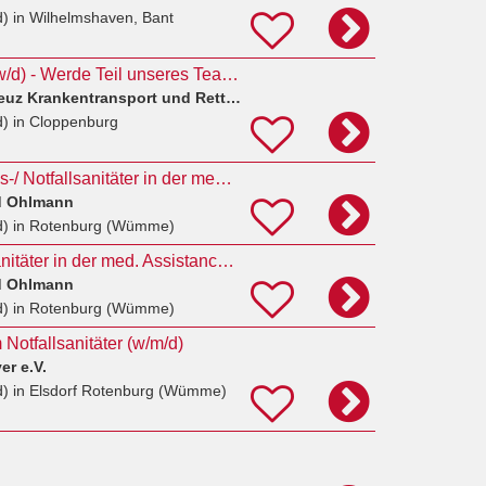
d)
in Wilhelmshaven, Bant
Notfallsanitäter (m/w/d) - Werde Teil unseres Teams im DRK Kreisverband Cloppenburg
Deutsches Rotes Kreuz Krankentransport und Rettungsdienst gGmbH
d)
in Cloppenburg
Nurse oder Rettungs-/ Notfallsanitäter in der med. Assistance (m/w/d) - Teilzeit 20 h
rd Ohlmann
d)
in Rotenburg (Wümme)
Rettungs-/ Notfallsanitäter in der med. Assistance (m/w/d) - Teilzeit 20 h
rd Ohlmann
d)
in Rotenburg (Wümme)
Notfallsanitäter (w/m/d)
r e.V.
d)
in Elsdorf Rotenburg (Wümme)