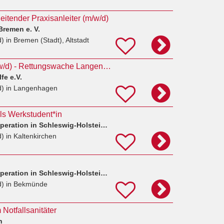
 leitender Praxisanleiter (m/w/d)
remen e. V.
d)
in Bremen (Stadt), Altstadt
Notfallsanitäter (m/w/d) - Rettungswache Langenhagen
fe e.V.
d)
in Langenhagen
als Werkstudent*in
Rettungsdienst-Kooperation in Schleswig-Holstein (RKISH) gGmbH
d)
in Kaltenkirchen
Rettungsdienst-Kooperation in Schleswig-Holstein (RKISH) gGmbH
d)
in Bekmünde
Notfallsanitäter
n