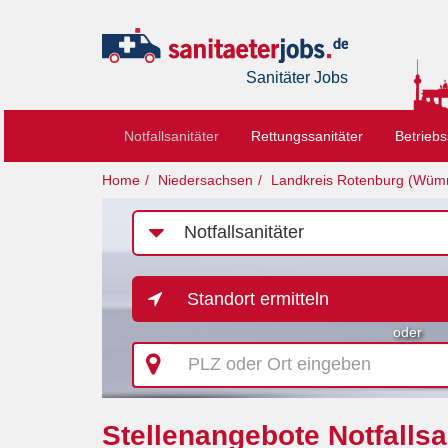
Sanitäter Jobs
Notfallsanitäter
Rettungssanitäter
Betriebs
Home
Niedersachsen
Landkreis Rotenburg (Wü
Job-
Kategorie
Standort ermitteln
oder
PLZ
oder
Ort
eingeben
Stellenangebote Notfalls