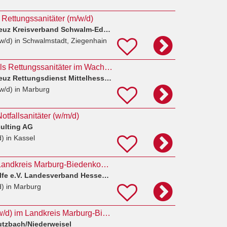
d Rettungssanitäter (m/w/d)
Deutsches Rotes Kreuz Kreisverband Schwalm-Eder e.V.
w/d)
in Schwalmstadt, Ziegenhain
Freiwilligendienst als Rettungssanitäter im Wachbereich Wetzlar (all genders welcome) 2027/2028
Deutsches Rotes Kreuz Rettungsdienst Mittelhessen
w/d)
in Marburg
Notfallsanitäter (w/m/d)
lting AG
d)
in Kassel
Notfallsanitäter im Landkreis Marburg-Biedenkopf mit der Zusatzqualifikation Praxisanleiter (m/w/d)
Johanniter-Unfall-Hilfe e.V. Landesverband Hessen/Rheinland-Pfalz/Saar
d)
in Marburg
Notfallsanitäter (m/w/d) im Landkreis Marburg-Biedenkopf
utzbach/Niederweisel