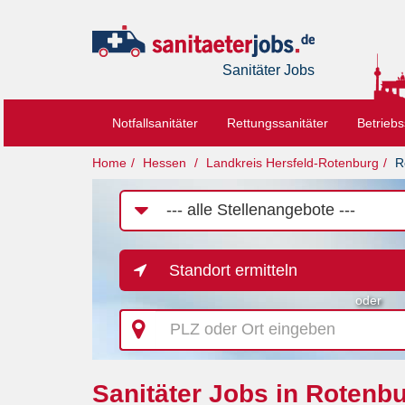
Sanitäter Jobs
Notfallsanitäter
Rettungssanitäter
Betriebs
Home
Hessen
Landkreis Hersfeld-Rotenburg
R
Job-
Kategorie
Standort ermitteln
oder
PLZ
oder
Ort
eingeben
Sanitäter Jobs in Rotenbu