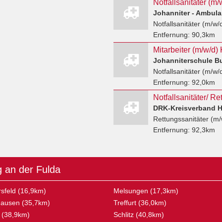
Notfallsanitäter (m/
Johanniter - Ambulan
Notfallsanitäter (m/w/
Entfernung:
90,3km
Johanniterschule B
Notfallsanitäter (m/w/
Entfernung:
92,0km
DRK-Kreisverband Hö
Rettungssanitäter (m/
Entfernung:
92,3km
g an der Fulda
sfeld (16,9km)
Melsungen (17,3km)
ausen (35,7km)
Treffurt (36,0km)
 (38,9km)
Schlitz (40,8km)