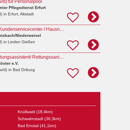
w/d) für Personalpool
ter Pflegedienst Erfurt
d)
in Erfurt, Altstadt
Mitarbeiter (m/w/d) Kundenservicecenter / Hausnotrufzentrale – Schwerpunkt Nacht- und...
utzbach/Niederweisel
d)
in Linden Gießen
Notfallsanitäter/ Rettungsassistent/ Rettungssanitäter (m/w/d)
xter e.V.
w/d)
in Bad Driburg
Knüllwald (18,4km)
Schwalmstadt (36,3km)
Bad Emstal (41,1km)