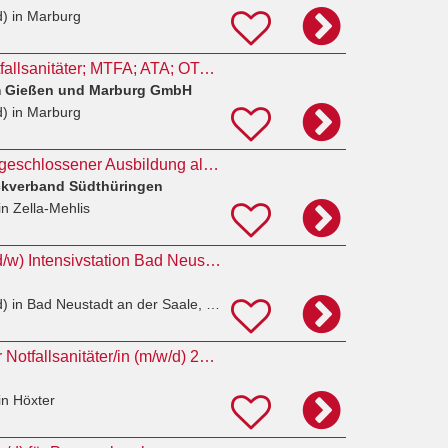
d)
in Marburg
Pflegefachkraft; Notfallsanitäter; MTFA; ATA; OTA Marburg
um Gießen und Marburg GmbH
d)
in Marburg
Disponent/in mit abgeschlossener Ausbildung als Notfallsanitäter/in
ckverband Südthüringen
in Zella-Mehlis
Notfallsanitäter (m/d/w) Intensivstation Bad Neustadt an der Saale
d)
in Bad Neustadt an der Saale, Herschfeld
Ausbildung zum/zur Notfallsanitäter/in (m/w/d) 2027
in Höxter