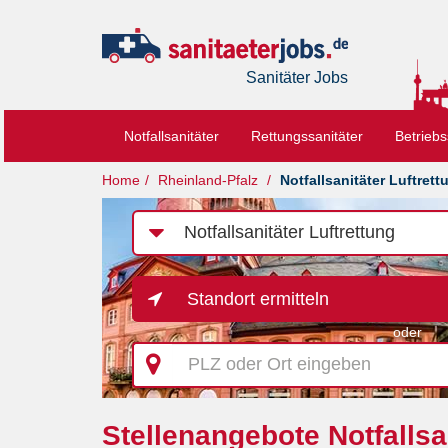
Sanitäter Jobs
Notfallsanitäter
Rettungssanitäter
Betriebs
Home
Rheinland-Pfalz
Notfallsanitäter Luftrett
Job-
Kategorie
Standort ermitteln
oder
PLZ
oder
Ort
eingeben
Stellenangebote Notfallsa