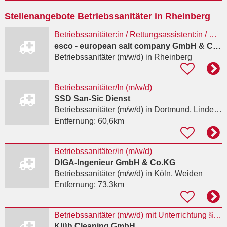
Ort
Stellenangebote Betriebssanitäter in Rheinberg
eingeben
Betriebssanitäter:in / Rettungsassistent:in / Rettungssanitäter:in Teilzeit / Vollzeit als
esco - european salt company GmbH & Co.KG
Betriebssanitäter (m/w/d)
in Rheinberg
Betriebssanitäter/In (m/w/d)
SSD San-Sic Dienst
Betriebssanitäter (m/w/d)
in Dortmund, Lindenhorst
Entfernung:
60,6km
Betriebssanitäter/in (m/w/d)
DIGA-Ingenieur GmbH & Co.KG
Betriebssanitäter (m/w/d)
in Köln, Weiden
Entfernung:
73,3km
Betriebssanitäter (m/w/d) mit Unterrichtung §34a GewO (Vollzeit/Teilzeit) - Troisdorf
Klüh Cleaning GmbH