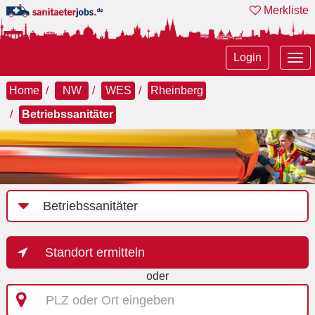
Merkliste
Tog
Login
nav
Home
NW
WES
Rheinberg
Betriebssanitäter
Job-
Kategorie
Standort ermitteln
oder
PLZ
oder