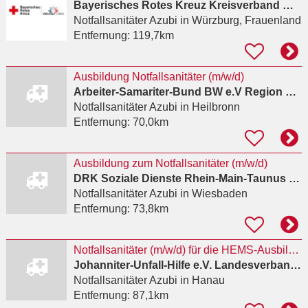
Bayerisches Rotes Kreuz Kreisverband Würzburg
Notfallsanitäter Azubi
in Würzburg, Frauenland
Entfernung:
119,7km
Ausbildung Notfallsanitäter (m/w/d)
Arbeiter-Samariter-Bund BW e.V Region Heilbronn-Franken
Notfallsanitäter Azubi
in Heilbronn
Entfernung:
70,0km
Ausbildung zum Notfallsanitäter (m/w/d)
DRK Soziale Dienste Rhein-Main-Taunus gGmbH
Notfallsanitäter Azubi
in Wiesbaden
Entfernung:
73,8km
Notfallsanitäter (m/w/d) für die HEMS-Ausbildung & bodengebundener Rettungsdienst
Johanniter-Unfall-Hilfe e.V. Landesverband Hessen/Rheinland-Pfalz/Saar
Notfallsanitäter Azubi
in Hanau
Entfernung:
87,1km