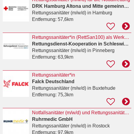
DRK Hamburg Altona und Mitte gemeinnützige Gesellschaft für Kinder, Soziales und Jugend KISO mbH
Rettungssanitäter (m/w/d)
in Hamburg
Entfernung:
57,6km
Rettungssanitäter*in (RettSan100) als Werkstudent*in
Rettungsdienst-Kooperation in Schleswig-Holstein (RKISH) gGmbH
Rettungssanitäter (m/w/d)
in Pinneberg
Entfernung:
63,9km
Rettungssanitäter*in
Falck Deutschland
Rettungssanitäter (m/w/d)
in Buxtehude
Entfernung:
75,3km
Notfallsanitäter (m/w/d) und Rettungssanitäter (m/w/d) für den Standort Rostock
Ruhrmedic GmbH
Rettungssanitäter (m/w/d)
in Rostock
Entfernung:
97,9km