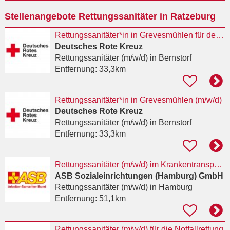
Ort
Stellenangebote Rettungssanitäter in Ratzeburg
eingeben
Rettungssanitäter*in in Grevesmühlen für den qualifizierten Krankentransport (m/w/d)
Deutsches Rote Kreuz
Rettungssanitäter (m/w/d)
in Bernstorf
Entfernung:
33,3km
Rettungssanitäter*in in Grevesmühlen (m/w/d)
Deutsches Rote Kreuz
Rettungssanitäter (m/w/d)
in Bernstorf
Entfernung:
33,3km
Rettungssanitäter (m/w/d) im Krankentransport (w/m/d)
ASB Sozialeinrichtungen (Hamburg) GmbH
Rettungssanitäter (m/w/d)
in Hamburg
Entfernung:
51,1km
Rettungssanitäter (m/w/d) für die Notfallrettung