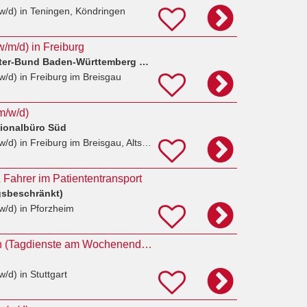
w/d)
in Teningen, Köndringen
w/m/d) in Freiburg
ASB Arbeiter-Samariter-Bund Baden-Württemberg e.V. Region Südbaden
w/d)
in Freiburg im Breisgau
m/w/d)
ionalbüro Süd
w/d)
in Freiburg im Breisgau, Altstadt
 Fahrer im Patiententransport
gsbeschränkt)
w/d)
in Pforzheim
Rettungssanitäter:in (Tagdienste am Wochenende) - Stuttgart
w/d)
in Stuttgart