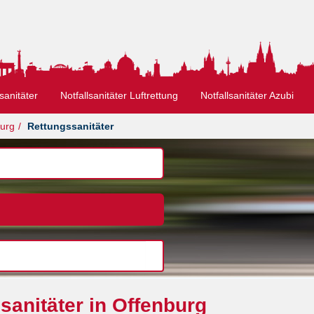
sanitäter
Notfallsanitäter Luftrettung
Notfallsanitäter Azubi
urg
Rettungssanitäter
sanitäter in Offenburg