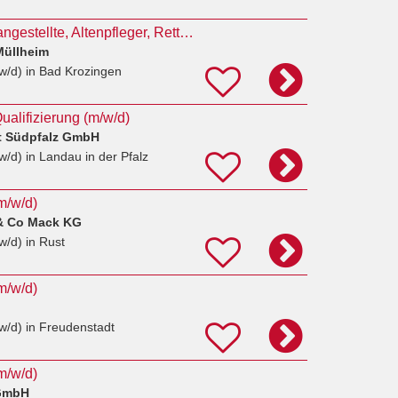
Medizinische Fachangestellte, Altenpfleger, Rettungssanitäter für die Dialyse (m/w/d)
Müllheim
w/d)
in Bad Krozingen
ualifizierung (m/w/d)
t Südpfalz GmbH
w/d)
in Landau in der Pfalz
m/w/d)
& Co Mack KG
w/d)
in Rust
m/w/d)
w/d)
in Freudenstadt
m/w/d)
GmbH