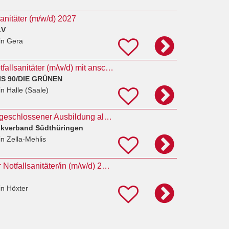
anitäter (m/w/d) 2027
.V
in Gera
Ausbildung zum Notfallsanitäter (m/w/d) mit anschließender beamtenrechtlicher Laufbahnausbildung
IS 90/DIE GRÜNEN
in Halle (Saale)
Disponent/in mit abgeschlossener Ausbildung als Notfallsanitäter/in
ckverband Südthüringen
in Zella-Mehlis
Ausbildung zum/zur Notfallsanitäter/in (m/w/d) 2027
in Höxter