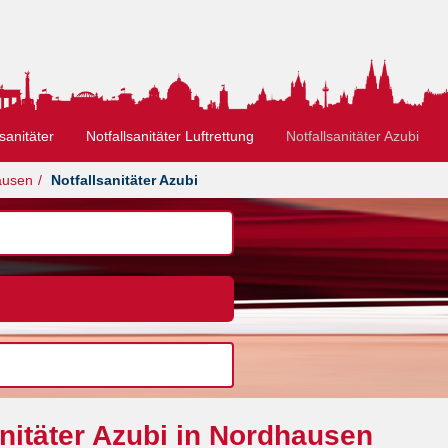
sanitäter
Notfallsanitäter Luftrettung
Notfallsanitäter Azubi
ausen
Notfallsanitäter Azubi
nitäter Azubi in Nordhausen