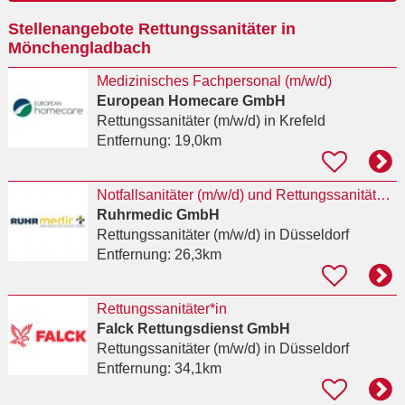
Ort
Stellenangebote Rettungssanitäter in
eingeben
Mönchengladbach
Medizinisches Fachpersonal (m/w/d)
European Homecare GmbH
Rettungssanitäter (m/w/d)
in Krefeld
Entfernung:
19,0km
Notfallsanitäter (m/w/d) und Rettungssanitäter (m/w/d) für Düsseldorf
Ruhrmedic GmbH
Rettungssanitäter (m/w/d)
in Düsseldorf
Entfernung:
26,3km
Rettungssanitäter*in
Falck Rettungsdienst GmbH
Rettungssanitäter (m/w/d)
in Düsseldorf
Entfernung:
34,1km