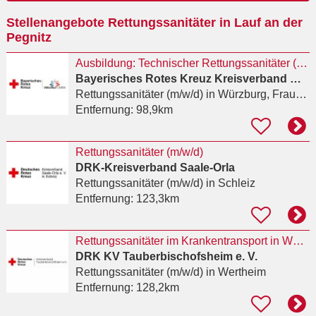
Ort
Stellenangebote Rettungssanitäter in Lauf an der
eingeben
Pegnitz
Ausbildung: Technischer Rettungssanitäter (m/w/d) April 2027
Bayerisches Rotes Kreuz Kreisverband Würzburg
Rettungssanitäter (m/w/d)
in Würzburg, Frauenland
Entfernung:
98,9km
Rettungssanitäter (m/w/d)
DRK-Kreisverband Saale-Orla
Rettungssanitäter (m/w/d)
in Schleiz
Entfernung:
123,3km
Rettungssanitäter im Krankentransport in Wertheim (m/w/d)
DRK KV Tauberbischofsheim e. V.
Rettungssanitäter (m/w/d)
in Wertheim
Entfernung:
128,2km