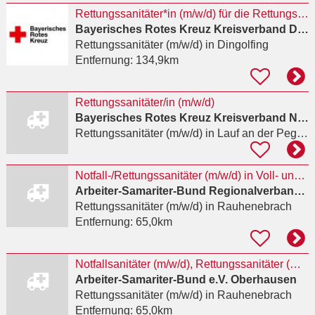
Rettungssanitäter*in (m/w/d) für die Rettungswache Landau in Vollzeit
Bayerisches Rotes Kreuz Kreisverband Dingolfing-Landau
Rettungssanitäter (m/w/d)
in Dingolfing
Entfernung:
134,9km
Rettungssanitäter/in (m/w/d)
Bayerisches Rotes Kreuz Kreisverband Nürnberger Land
Rettungssanitäter (m/w/d)
in Lauf an der Pegnitz, Heuchling
Notfall-/Rettungssanitäter (m/w/d) in Voll- und Teilzeit
Arbeiter-Samariter-Bund Regionalverband Würzburg-Mainfranken e.V.
Rettungssanitäter (m/w/d)
in Rauhenebrach
Entfernung:
65,0km
Notfallsanitäter (m/w/d), Rettungssanitäter (m/w/d)
Arbeiter-Samariter-Bund e.V. Oberhausen
Rettungssanitäter (m/w/d)
in Rauhenebrach
Entfernung:
65,0km