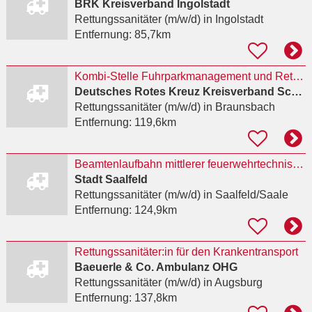
BRK Kreisverband Ingolstadt
Rettungssanitäter (m/w/d)
in Ingolstadt
Entfernung:
85,7km
Kombi-Stelle Fuhrparkmanagement und Rettungssanitäter (m/w/d)
Deutsches Rotes Kreuz Kreisverband Schwäbisch Hall - Crailsheim e.V.
Rettungssanitäter (m/w/d)
in Braunsbach
Entfernung:
119,6km
Beamtenlaufbahn mittlerer feuerwehrtechnischer Dienst
Stadt Saalfeld
Rettungssanitäter (m/w/d)
in Saalfeld/Saale
Entfernung:
124,9km
Rettungssanitäter:in für den Krankentransport
Baeuerle & Co. Ambulanz OHG
Rettungssanitäter (m/w/d)
in Augsburg
Entfernung:
137,8km