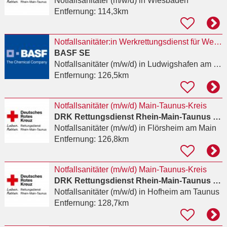
Notfallsanitäter (m/w/d)
in Wiesbaden
Entfernung:
114,3km
Notfallsanitäter:in Werkrettungsdienst für Wechselschicht oder Tagdienststelle (m/w/d)
BASF SE
Notfallsanitäter (m/w/d)
in Ludwigshafen am Rhein, Friesenheim/Nord
Entfernung:
126,5km
Notfallsanitäter (m/w/d) Main-Taunus-Kreis
DRK Rettungsdienst Rhein-Main-Taunus gGmbH
Notfallsanitäter (m/w/d)
in Flörsheim am Main
Entfernung:
126,8km
Notfallsanitäter (m/w/d) Main-Taunus-Kreis
DRK Rettungsdienst Rhein-Main-Taunus gGmbH
Notfallsanitäter (m/w/d)
in Hofheim am Taunus
Entfernung:
128,7km