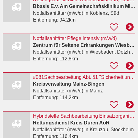
Bbasis E.v. Am Gemeinschaftsklinikum Mittelrhein
Notfallsanitäter (m/w/d)
in Koblenz, Süd
Entfernung:
94,2km
Notfallsanitäter Pflege Intensiv (m/w/d)
Zentrum für Seltene Erkrankungen Wiesbaden - Prof. Dr. med. Markus Knuf
Notfallsanitäter (m/w/d)
in Wiesbaden, Dotzheim
Entfernung:
112,8km
#081Sachbearbeitung Abt. 51 "Sicherheit und Ordnung/Kommunalaufsicht", Fachb. Ordnungsverwaltung
Kreisverwaltung Mainz-Bingen
Notfallsanitäter (m/w/d)
in Mainz
Entfernung:
114,2km
Hybridstelle Sachbearbeitung Einsatzorganisation / Notfallsanitäter/-in (m/w/d)
Rettungsdienst Kreis Düren AöR
Notfallsanitäter (m/w/d)
in Kreuzau, Stockheim
Entfernung:
116,4km