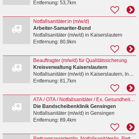
Entfernung:
53,7km
Notfallsanitäter:in (m/w/d)
Arbeiter-Samariter-Bund
Notfallsanitäter (m/w/d)
in Kaiserslautern
Entfernung:
80,9km
Beauftragter (m/w/d) für Qualitätssicherung
Kreisverwaltung Kaiserslautern
Notfallsanitäter (m/w/d)
in Kaiserslautern, Innenstadt
Entfernung:
81,7km
ATA / OTA / Notfallsanitäter / Ex. Gesundheits- und Krankheitspflegerin Bandscheibenklinik in
Die Bandscheibenklinik Gensingen
Notfallsanitäter (m/w/d)
in Gensingen
Entfernung:
89,4km
Rettungsassistent/in, Notfallsanitäter/in, Rettungssanitäter/in, Arzt/Ärztin für Herzsport