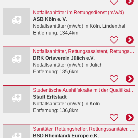
Notfallsanitäter im Rettungsdienst (m/w/d)
ASB Köln e. V.
Notfallsanitäter (m/w/d)
in Köln, Lindenthal
Entfernung:
134,4km
Notfallsanitäter, Rettungsassistent, Rettungssanitäter für den Einsatz auf dem Nürburgring als
DRK Ortsverein Jülich e.V.
Notfallsanitäter (m/w/d)
in Jülich
Entfernung:
135,6km
Studentische Aushilfskräfte mit der Qualifikation Notfallsanitäter:in (m/w/d)
Stadt Erftstadt
Notfallsanitäter (m/w/d)
in Köln
Entfernung:
136,8km
Sanitäter, Rettungshelfer, Rettungssanitäter, Rettungsassistenten oder Notfallsanitäter (m/w/d)
BSD Rheinland/ Europe e.K.