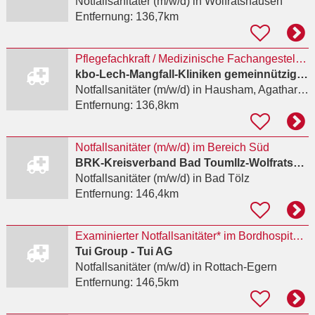
Notfallsanitäter (m/w/d)
in Wolfratshausen
Entfernung:
136,7km
Pflegefachkraft / Medizinische Fachangestellte / Notfallsanitäter (m/w/d) EKT-Behandlungseinheit
kbo-Lech-Mangfall-Kliniken gemeinnützige GmbH
Notfallsanitäter (m/w/d)
in Hausham, Agatharied
Entfernung:
136,8km
Notfallsanitäter (m/w/d) im Bereich Süd
BRK-Kreisverband Bad Toumllz-Wolfratshausen
Notfallsanitäter (m/w/d)
in Bad Tölz
Entfernung:
146,4km
Examinierter Notfallsanitäter* im Bordhospital der Mein Schiff Flotte
Tui Group - Tui AG
Notfallsanitäter (m/w/d)
in Rottach-Egern
Entfernung:
146,5km