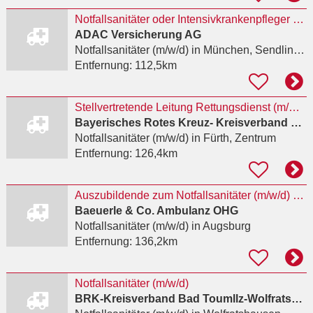
Notfallsanitäter oder Intensivkrankenpfleger oder Physician Assistant (w|m|d) im weltweiten ADAC
ADAC Versicherung AG
Notfallsanitäter (m/w/d)
in München, Sendling-Westpark
Entfernung:
112,5km
Stellvertretende Leitung Rettungsdienst (m/w/d)
Bayerisches Rotes Kreuz- Kreisverband Fürth
Notfallsanitäter (m/w/d)
in Fürth, Zentrum
Entfernung:
126,4km
Auszubildende zum Notfallsanitäter (m/w/d) 2027
Baeuerle & Co. Ambulanz OHG
Notfallsanitäter (m/w/d)
in Augsburg
Entfernung:
136,2km
Notfallsanitäter (m/w/d)
BRK-Kreisverband Bad Toumllz-Wolfratshausen