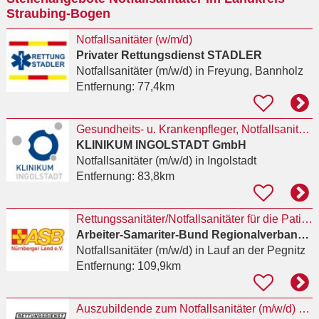
Straubing-Bogen
Notfallsanitäter (w/m/d)
Privater Rettungsdienst STADLER
Notfallsanitäter (m/w/d)
in Freyung, Bannholz
Entfernung:
77,4km
Gesundheits- u. Krankenpfleger, Notfallsanitäter (m/w/d)
KLINIKUM INGOLSTADT GmbH
Notfallsanitäter (m/w/d)
in Ingolstadt
Entfernung:
83,8km
Rettungssanitäter/Notfallsanitäter für die Patientenrückholung (m/w/d)
Arbeiter-Samariter-Bund Regionalverband Nürnberger Land e.V.
Notfallsanitäter (m/w/d)
in Lauf an der Pegnitz
Entfernung:
109,9km
Auszubildende zum Notfallsanitäter (m/w/d) 2027