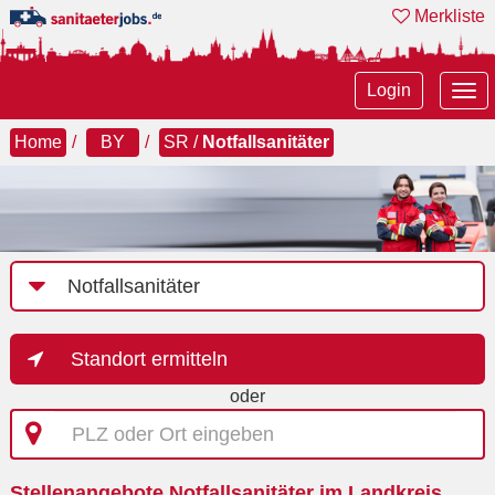
Merkliste
Tog
Login
nav
Home
BY
SR /
Notfallsanitäter
Job-
Kategorie
Standort ermitteln
oder
PLZ
oder
Ort
Stellenangebote Notfallsanitäter im Landkreis
eingeben