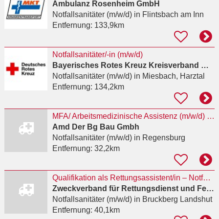
Ambulanz Rosenheim GmbH
Notfallsanitäter (m/w/d)
in Flintsbach am Inn
Entfernung:
133,9km
Notfallsanitäter/-in (m/w/d)
Bayerisches Rotes Kreuz Kreisverband Miesbach
Notfallsanitäter (m/w/d)
in Miesbach, Harztal
Entfernung:
134,2km
MFA/ Arbeitsmedizinische Assistenz (m/w/d) befristet auf 2 Jahre
Amd Der Bg Bau Gmbh
Notfallsanitäter (m/w/d)
in Regensburg
Entfernung:
32,2km
Qualifikation als Rettungsassistent/in – Notfallsanitäter/in und/oder
Zweckverband für Rettungsdienst und Feuerwehralarmierung Landshut (ZRF)
Notfallsanitäter (m/w/d)
in Bruckberg Landshut
Entfernung:
40,1km