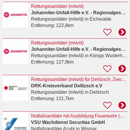
Rettungssanitäter (m/w/d)
Johanniter-Unfall-Hilfe e.V. - Regionalgeschäftsstelle Berlin
Rettungssanitäter (m/w/d)
in Eichwalde
Entfernung:
122,8km
Rettungssanitäter (m/w/d)
Johanniter-Unfall-Hilfe e.V. - Regionalgeschäftsstelle Berlin
Rettungssanitäter (m/w/d)
in Königs Wusterhausen
Entfernung:
127,9km
Rettungssanitäter (m/w/d) für Delitzsch, Zwochau und Bad Düben
DRK-Kreisverband Delitzsch e.V
Rettungssanitäter (m/w/d)
in Delitzsch
Entfernung:
131,7km
Notfallsanitäter mit Ausbildung Feuerwehr (m/w/d) in Wismar
VSU Wachdienst Securitas GmbH
Notfallsanitäter Azubi
in Wismar