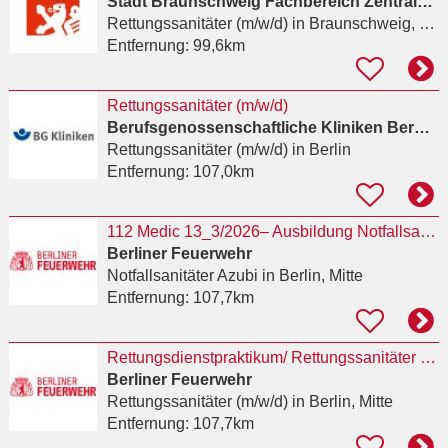
Stadt Braunschweig Fachbereich Zentrale Dienste
Rettungssanitäter (m/w/d)
in Braunschweig, Zentrum
Entfernung:
99,6km
Rettungssanitäter (m/w/d)
Berufsgenossenschaftliche Kliniken Bergmannstrost
Rettungssanitäter (m/w/d)
in Berlin
Entfernung:
107,0km
112 Medic 13_3/2026– Ausbildung Notfallsanitäterin / Notfallsanitäter auch als Kombiausbildung
Berliner Feuerwehr
Notfallsanitäter Azubi
in Berlin, Mitte
Entfernung:
107,7km
Rettungsdienstpraktikum/ Rettungssanitäter (m/w/d)
Berliner Feuerwehr
Rettungssanitäter (m/w/d)
in Berlin, Mitte
Entfernung:
107,7km