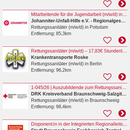
Mitarbeitende für die Jugendarbeit (m/w/d) in Voll- oder Teilzeit
Johanniter-Unfall-Hilfe e.V. - Regionalgeschäftsstelle Berlin
Rettungssanitäter (m/w/d)
in Potsdam
Entfernung:
85,3km
Rettungssanitäter (m/w/d) – 17,83€ Stundenlohn + Zulagen + VP – Standorte Falkensee & Berlin
Krankentransporte Roske
Rettungssanitäter (m/w/d)
in Berlin
Entfernung:
96,2km
1-045/26 | Auszubildende zum Rettungssanitäter (m/w/d)
DRK Kreisverband Braunschweig-Salzgitter e.V.
Rettungssanitäter (m/w/d)
in Braunschweig
Entfernung:
98,4km
Disponent:in in der Integrierten Regionalleitstelle Braunschweig / Peine