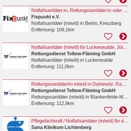
Notfallsanitäter:in, Rettungssanitäter:in oder ähnliche Qualifikation für das
Fixpunkt e.V.
Notfallsanitäter (m/w/d)
in Berlin, Kreuzberg
Entfernung:
109,1km
Notfallsanitäter (m/w/d) für Luckenwalde, Jüterbog, Baruth/ Mark, Petkus und Dahme gesucht
Rettungsdienst Teltow-Fläming GmbH
Notfallsanitäter (m/w/d)
in Luckenwalde
Entfernung:
111,0km
Rettungssanitäter/in m/w/d in Dahlewitz, Rangsdorf und Zossen gesucht
Rettungsdienst Teltow-Fläming GmbH
Rettungssanitäter (m/w/d)
in Blankenfelde-Mahlow
Entfernung:
112,9km
Pflegefachkraft / Notfallsanitäter (m/w/d) für die Rettungsstelle
Sana Klinikum Lichtenberg