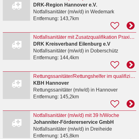
DRK-Region Hannover e.V.
Notfallsanitäter (m/w/d)
in Wedemark
Entfernung:
143,7km
Notfallsanitäter mit Zusatzqualifikation Praxisanleiter (m/w/d)
DRK Kreisverband Eilenburg e.V
Notfallsanitäter (m/w/d)
in Doberschütz
Entfernung:
144,4km
Rettungssanitäter/Rettungshelfer im qualifizierten Krankentransport
KBH Hannover
Rettungssanitäter (m/w/d)
in Hannover
Entfernung:
145,2km
Notfallsanitäter (m/w/d) mit 39 h/Woche
Johanniter-Fördererservice GmbH
Notfallsanitäter (m/w/d)
in Dreiheide
Entfernung:
145,8km