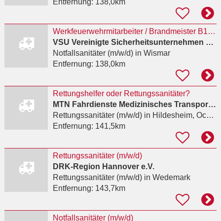
Entfernung:
138,0km
Werkfeuerwehrmitarbeiter / Brandmeister B1/B2 + Notfallsanitäter (m/w/d) in Wismar
VSU Vereinigte Sicherheitsunternehmen GmbH
Notfallsanitäter (m/w/d)
in Wismar
Entfernung:
138,0km
Rettungshelfer oder Rettungssanitäter?
MTN Fahrdienste Medizinisches Transportmanagement Niedersachsen Eicke Rojahn e.K.
Rettungssanitäter (m/w/d)
in Hildesheim, Ochtersum
Entfernung:
141,5km
Rettungssanitäter (m/w/d)
DRK-Region Hannover e.V.
Rettungssanitäter (m/w/d)
in Wedemark
Entfernung:
143,7km
Notfallsanitäter (m/w/d)