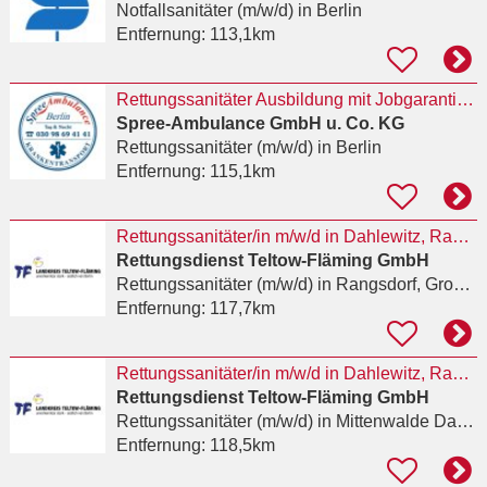
Notfallsanitäter (m/w/d)
in Berlin
Entfernung:
113,1km
Rettungssanitäter Ausbildung mit Jobgarantie in 3 Monaten
Spree-Ambulance GmbH u. Co. KG
Rettungssanitäter (m/w/d)
in Berlin
Entfernung:
115,1km
Rettungssanitäter/in m/w/d in Dahlewitz, Rangsdorf und Zossen gesucht
Rettungsdienst Teltow-Fläming GmbH
Rettungssanitäter (m/w/d)
in Rangsdorf, Groß Machnow
Entfernung:
117,7km
Rettungssanitäter/in m/w/d in Dahlewitz, Rangsdorf und Zossen gesucht
Rettungsdienst Teltow-Fläming GmbH
Rettungssanitäter (m/w/d)
in Mittenwalde Dahme-Spreewald
Entfernung:
118,5km