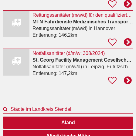
Rettungssanitäter (m/w/d) für den qualifizierten Krankentransport
MTN Fahrdienste Medizinisches Transportmanagement Niedersachsen Eicke Rojahn e.K.
Rettungssanitäter (m/w/d)
in Hannover
Entfernung:
146,2km
Notfallsanitäter (d/m/w; 308/2024)
St. Georg Facility Management Gesellschaft mbH
Notfallsanitäter (m/w/d)
in Leipzig, Eutritzsch
Entfernung:
147,2km
Städte im Landkreis Stendal
Aland
Altmärkische Höhe