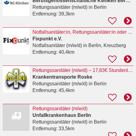
Berufsgenossenschaftliche Kliniken Bergmannstrost
Rettungssanitäter (m/w/d)
in Berlin
Entfernung:
39,3km
Notfallsanitäter:in, Rettungssanitäter:in oder ähnliche Qualifikation für das
Fixpunkt e.V.
Notfallsanitäter (m/w/d)
in Berlin, Kreuzberg
Entfernung:
40,4km
Rettungssanitäter (m/w/d) – 17,83€ Stundenlohn + Zulagen + VP – Standorte Falkensee & Berlin
Krankentransporte Roske
Rettungssanitäter (m/w/d)
in Berlin
Entfernung:
45,4km
Rettungssanitäter (m/w/d)
Unfallkrankenhaus Berlin
Rettungssanitäter (m/w/d)
in Berlin
Entfernung:
33,5km