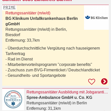
PRIME
Rettungssanitäter (m/w/d)
BG Klinikum Unfallkrankenhaus Berlin
gGmbH
Rettungssanitäter (m/w/d) in
Berlin,
Biesdorf
Entfernung:
33,7km
- Überdurchschnittliche Vergütung nach hauseigenem
Tarifvertrag
- Rad im Dienst
- Mitarbeitervorteilsprogramm "corporate benefits"
- Zuschuss zum BVG-Firmenticket / Deutschlandticket
- Gesundheits- und Sportangebote
Rettungssanitäter Ausbildung mit Jobgarantie in 3 Monaten
Spree-Ambulance GmbH u. Co. KG
Rettungssanitäter (m/w/d)
in Berlin
Entfernung:
31,1km