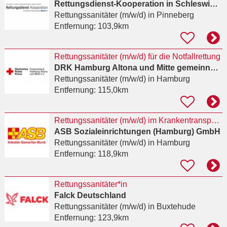
Rettungsdienst-Kooperation in Schleswig-Holstein (RKISH) gGmbH
Rettungssanitäter (m/w/d)
in Pinneberg
Entfernung:
103,9km
Rettungssanitäter (m/w/d) für die Notfallrettung
DRK Hamburg Altona und Mitte gemeinnützige Gesellschaft für Kinder, Soziales und Jugend KISO mbH
Rettungssanitäter (m/w/d)
in Hamburg
Entfernung:
115,0km
Rettungssanitäter (m/w/d) im Krankentransport (w/m/d)
ASB Sozialeinrichtungen (Hamburg) GmbH
Rettungssanitäter (m/w/d)
in Hamburg
Entfernung:
118,9km
Rettungssanitäter*in
Falck Deutschland
Rettungssanitäter (m/w/d)
in Buxtehude
Entfernung:
123,9km