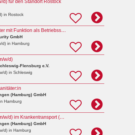
/w/d) für den Standort Rostock
d)
in Rostock
Sicherheitsmitarbeiter mit Funktion als Betriebssanitäter (m/w/d)
urity GmbH
w/d)
in Hamburg
m/w/d)
chleswig-Flensburg e.V.
w/d)
in Schleswig
anitäter:in
ungen (Hamburg) GmbH
in Hamburg
Rettungssanitäter (m/w/d) im Krankentransport (w/m/d)
ungen (Hamburg) GmbH
w/d)
in Hamburg