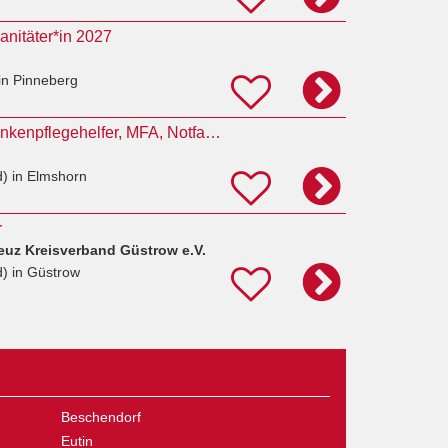
anitäter*in 2027
in Pinneberg
Pflegefachkraft, Krankenpflegehelfer, MFA, Notfallsanitäter (m/w/d) Notfallambulanz Pflege Elmshorn
d)
in Elmshorn
r
euz Kreisverband Güstrow e.V.
d)
in Güstrow
Beschendorf
Eutin