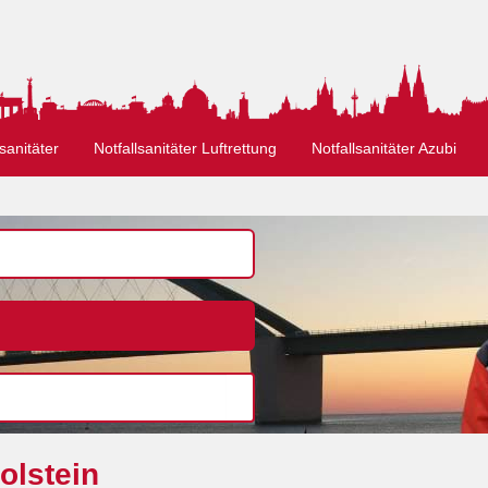
sanitäter
Notfallsanitäter Luftrettung
Notfallsanitäter Azubi
olstein