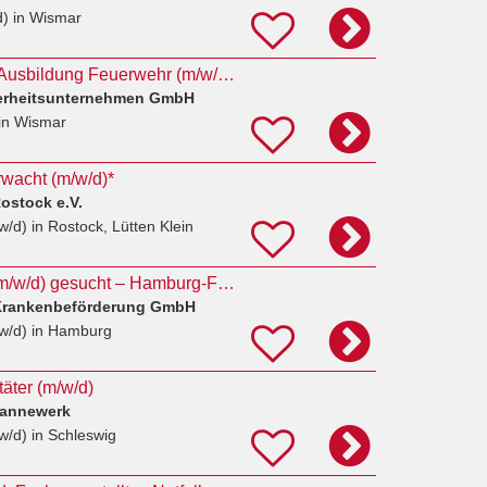
d)
in Wismar
Notfallsanitäter mit Ausbildung Feuerwehr (m/w/d) in Wismar
herheitsunternehmen GmbH
in Wismar
wacht (m/w/d)*
ostock e.V.
w/d)
in Rostock, Lütten Klein
Rettungssanitäter (m/w/d) gesucht – Hamburg-Fuhlsbüttel
Krankenbeförderung GmbH
w/d)
in Hamburg
äter (m/w/d)
Dannewerk
w/d)
in Schleswig