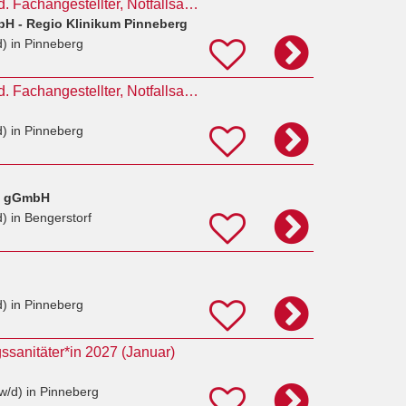
Pflegefachkraft, Med. Fachangestellter, Notfallsanitäter (m/w/d) Notfallambulanz Pinneberg
bH - Regio Klinikum Pinneberg
d)
in Pinneberg
Pflegefachkraft, Med. Fachangestellter, Notfallsanitäter (m/w/d) Notfallambulanz Pinneberg
d)
in Pinneberg
t gGmbH
d)
in Bengerstorf
d)
in Pinneberg
ssanitäter*in 2027 (Januar)
w/d)
in Pinneberg