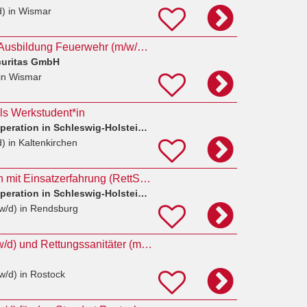
d)
in Wismar
Notfallsanitäter mit Ausbildung Feuerwehr (m/w/d) in Wismar
curitas GmbH
in Wismar
als Werkstudent*in
Rettungsdienst-Kooperation in Schleswig-Holstein (RKISH) gGmbH
d)
in Kaltenkirchen
Rettungssanitäter*in mit Einsatzerfahrung (RettSan 100)
Rettungsdienst-Kooperation in Schleswig-Holstein (RKISH) gGmbH
w/d)
in Rendsburg
Notfallsanitäter (m/w/d) und Rettungssanitäter (m/w/d) für den Standort Rostock
w/d)
in Rostock