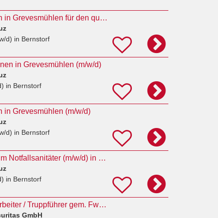
Rettungssanitäter*in in Grevesmühlen für den qualifizierten Krankentransport (m/w/d)
uz
w/d)
in Bernstorf
innen in Grevesmühlen (m/w/d)
uz
d)
in Bernstorf
in in Grevesmühlen (m/w/d)
uz
w/d)
in Bernstorf
4 Auszubildende zum Notfallsanitäter (m/w/d) in Vollzeit
uz
d)
in Bernstorf
Werkfeuerwehrmitarbeiter / Truppführer gem. FwDV 2 + Notfallsanitäter (m/w/d) in Wismar
curitas GmbH