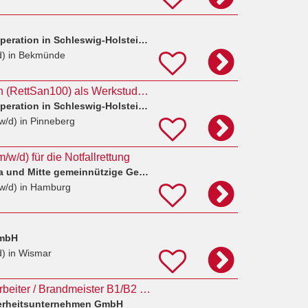
Rettungsdienst-Kooperation in Schleswig-Holstein (RKISH) gGmbH
d)
in Bekmünde
Rettungssanitäter*in (RettSan100) als Werkstudent*in
Rettungsdienst-Kooperation in Schleswig-Holstein (RKISH) gGmbH
w/d)
in Pinneberg
/w/d) für die Notfallrettung
DRK Hamburg Altona und Mitte gemeinnützige Gesellschaft für Kinder, Soziales und Jugend KISO mbH
w/d)
in Hamburg
GmbH
d)
in Wismar
Werkfeuerwehrmitarbeiter / Brandmeister B1/B2 + Notfallsanitäter (m/w/d) in Wismar
herheitsunternehmen GmbH