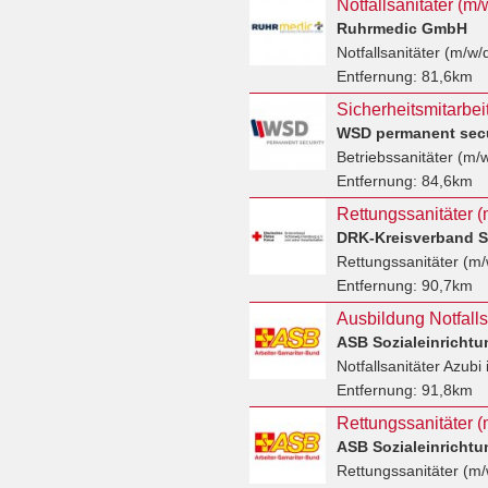
Notfallsanitäter (m
Ruhrmedic GmbH
Notfallsanitäter (m/w/
Entfernung:
81,6km
WSD permanent sec
Betriebssanitäter (m/
Entfernung:
84,6km
Rettungssanitäter (
DRK-Kreisverband S
Rettungssanitäter (m/
Entfernung:
90,7km
Ausbildung Notfalls
ASB Sozialeinricht
Notfallsanitäter Azubi
Entfernung:
91,8km
ASB Sozialeinricht
Rettungssanitäter (m/