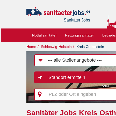
Sanitäter Jobs
Notfallsanitäter
Rettungssanitäter
Betriebs
Home
Schleswig-Holstein
Kreis Ostholstein
Job-
Kategorie
Standort ermitteln
oder
PLZ
oder
Ort
eingeben
Sanitäter Jobs Kreis Osth