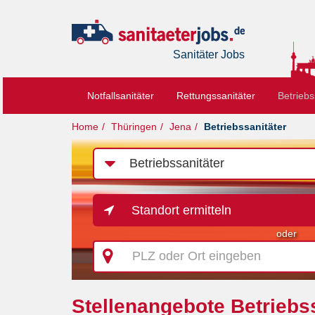
Sanitäter Jobs
Notfallsanitäter
Rettungssanitäter
Betriebs
Home
Thüringen
Jena
Betriebssanitäter
Job-
Kategorie
Standort ermitteln
oder
PLZ
oder
Ort
eingeben
Stellenangebote Betriebss