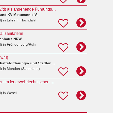
Notfallsanitäter (m/w/d) als angehende Führungskraft
Bund KV Mettmann e.V.
d)
in Erkrath, Hochdahl
allsanitäterin
nkenhaus NRW
d)
in Fröndenberg/Ruhr
/w/d)
WSG Menden Wirtschaftsförderungs- und Stadtentwicklungsgesellschaft Menden GmbH
d)
in Menden (Sauerland)
Notfallsanitäter*innen im feuerwehrtechnischen Dienst (Hauptbrandmeister*in)
d)
in Wesel