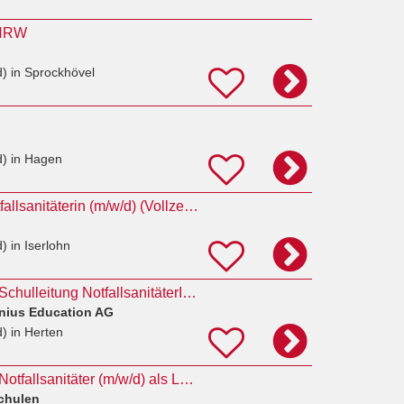
n NRW
d)
in Sprockhövel
d)
in Hagen
Notfallsanitäter, Notfallsanitäterin (m/w/d) (Vollzeit bzw. Teilzeit, unbefristet)
d)
in Iserlohn
Schulleitung/stellv. Schulleitung NotfallsanitäterIn mit Praxisanleiter(m/w/d)
enius Education AG
d)
in Herten
Rettungssanitäter / Notfallsanitäter (m/w/d) als Lehrkraft
chulen