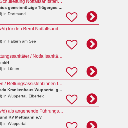
Schulleitung/stellv. Schulleitung NotfallsanitäterIn mit Praxisanleiter(m/w/d)
Hochschulen Fresenius gemeinnützige Trägerges. mbH
d)
in Dortmund
Auszubildende (m/w/d) für den Beruf Notfallsanitäter*in
d)
in Haltern am See
Rettungshelfer / Rettungssanitäter / Notfallsanitäter (m/w/d) im Sanitätsdienst
GmbH
d)
in Lünen
Notfallsanitäter:innen / Rettungsassistent:innen für die Intensivstation (w/m/d)
AGAPLESION Bethesda Krankenhaus Wuppertal gGmbH
d)
in Wuppertal, Elberfeld
Notfallsanitäter (m/w/d) als angehende Führungskraft
Bund KV Mettmann e.V.
d)
in Wuppertal