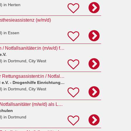
d)
in Herten
ästhesieassistenz (w/m/d)
d)
in Essen
Rettungsassistent:in / Notfallsanitäter:in (m/w/d) für die Drogenhilfeeinrichtung kick in Teilzeit
e.V.
d)
in Dortmund, City West
Pflegefachkraft oder Rettungsassistent:in / Notfallsanitäter:in (m/w/d) für Teamleitung
AIDS-Hilfe Dortmund e.V. - Drogenhilfe Einrichtung Kick
d)
in Dortmund, City West
Rettungssanitäter / Notfallsanitäter (m/w/d) als Lehrkraft
chulen
d)
in Dortmund