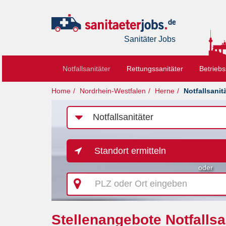
Sanitäter Jobs
Notfallsanitäter
Rettungssanitäter
Betriebs
Home
Nordrhein-Westfalen
Herne
Notfallsanit
Job-
Kategorie
Standort ermitteln
oder
PLZ
oder
Ort
eingeben
Stellenangebote Notfallsa