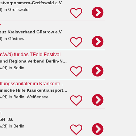
stvorpommern-Greifswald e.V.
d)
in Greifswald
r
euz Kreisverband Güstrow e.V.
d)
in Güstrow
m/w/d) für das TFeld Festival
Arbeiter-Samariter-Bund Regionalverband Berlin-Nordwest e.V.
w/d)
in Berlin
Fahrer und/oder Rettungssanitäter im Krankentransport
SMH Schnelle Medizinische Hilfe Krankentransport GmbH
w/d)
in Berlin, Weißensee
n
H i.G.
w/d)
in Berlin