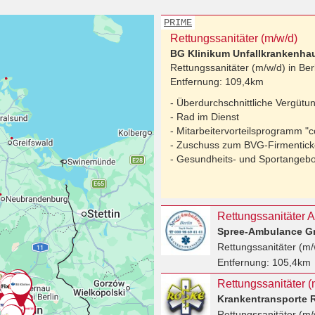
PRIME
Rettungssanitäter (m/w/d)
BG Klinikum Unfallkrankenha
Rettungssanitäter (m/w/d) in
Ber
Entfernung:
109,4km
- Überdurchschnittliche Vergütu
- Rad im Dienst
- Mitarbeitervorteilsprogramm "c
- Zuschuss zum BVG-Firmenticke
- Gesundheits- und Sportangeb
Spree-Ambulance G
Rettungssanitäter (m/
Entfernung:
105,4km
Krankentransporte 
Rettungssanitäter (m/