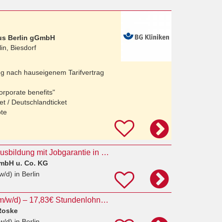
us Berlin gGmbH
lin, Biesdorf
ng nach hauseigenem Tarifvertrag
orporate benefits"
t / Deutschlandticket
ote
Rettungssanitäter Ausbildung mit Jobgarantie in 3 Monaten
mbH u. Co. KG
w/d)
in Berlin
Rettungssanitäter (m/w/d) – 17,83€ Stundenlohn + Zulagen + VP – Standorte Falkensee & Berlin
Roske
w/d)
in Berlin