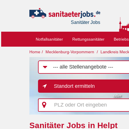
Sanitäter Jobs
Notfallsanitäter
Rettungssanitäter
Betriebs
Home
Mecklenburg-Vorpommern
Landkreis Meck
Job-
Kategorie
Standort ermitteln
oder
PLZ
oder
Ort
eingeben
Sanitäter Jobs in Helpt