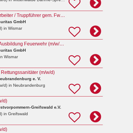
Werkfeuerwehrmitarbeiter / Truppführer gem. FwDV 2 + Notfallsanitäter (m/w/d) in Wismar
curitas GmbH
d)
in Wismar
Notfallsanitäter mit Ausbildung Feuerwehr (m/w/d) in Wismar
curitas GmbH
in Wismar
d Rettungssanitäter (m/w/d)
eubrandenburg e. V.
w/d)
in Neubrandenburg
w/d)
stvorpommern-Greifswald e.V.
d)
in Greifswald
w/d)