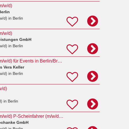
m/w/d)
erlin
w/d)
in Berlin
m/w/d)
leistungen GmbH
w/d)
in Berlin
Rettungssanitäter (m/w/d) für Events in Berlin/Brandenburg
s Vera Keller
w/d)
in Berlin
w/d)
d)
in Berlin
Rettungssanitäter (m/w/d) P-Scheinfahrer (m/w/d) Disponenten (m/w/d)
Pochanke GmbH
w/d)
in Berlin