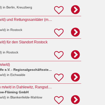
d)
in Berlin, Kreuzberg
Notfallsanitäter (m/w/d) und Rettungssanitäter (m/w/d) für den Standort Rostock
w/d)
in Rostock
/w/d) für den Standort Rostock
d)
in Rostock
m/w/d)
Johanniter-Unfall-Hilfe e.V. - Regionalgeschäftsstelle Berlin
w/d)
in Eichwalde
Rettungssanitäter/in m/w/d in Dahlewitz, Rangsdorf und Zossen gesucht
tow-Fläming GmbH
w/d)
in Blankenfelde-Mahlow