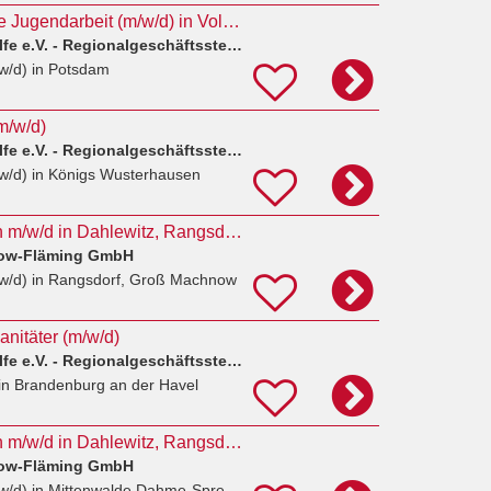
Mitarbeitende für die Jugendarbeit (m/w/d) in Voll- oder Teilzeit
Johanniter-Unfall-Hilfe e.V. - Regionalgeschäftsstelle Berlin
w/d)
in Potsdam
m/w/d)
Johanniter-Unfall-Hilfe e.V. - Regionalgeschäftsstelle Berlin
w/d)
in Königs Wusterhausen
Rettungssanitäter/in m/w/d in Dahlewitz, Rangsdorf und Zossen gesucht
tow-Fläming GmbH
w/d)
in Rangsdorf, Groß Machnow
anitäter (m/w/d)
Johanniter-Unfall-Hilfe e.V. - Regionalgeschäftsstelle Berlin
in Brandenburg an der Havel
Rettungssanitäter/in m/w/d in Dahlewitz, Rangsdorf und Zossen gesucht
tow-Fläming GmbH
w/d)
in Mittenwalde Dahme-Spreewald