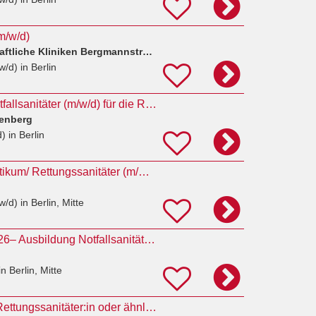
m/w/d)
Berufsgenossenschaftliche Kliniken Bergmannstrost
w/d)
in Berlin
Pflegefachkraft / Notfallsanitäter (m/w/d) für die Rettungsstelle
tenberg
d)
in Berlin
Rettungsdienstpraktikum/ Rettungssanitäter (m/w/d)
w/d)
in Berlin, Mitte
112 Medic 13_3/2026– Ausbildung Notfallsanitäterin / Notfallsanitäter auch als Kombiausbildung
n Berlin, Mitte
Notfallsanitäter:in, Rettungssanitäter:in oder ähnliche Qualifikation für das