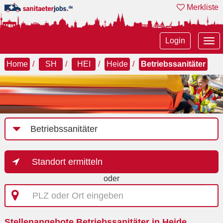
Merkliste
Tog
Login
nav
Home
SH
HEI
Heide
Betriebssanitäter
Job-
Kategorie
Standort ermitteln
oder
PLZ
oder
Ort
Stellenangebote Betriebssanitäter in Heide
eingeben