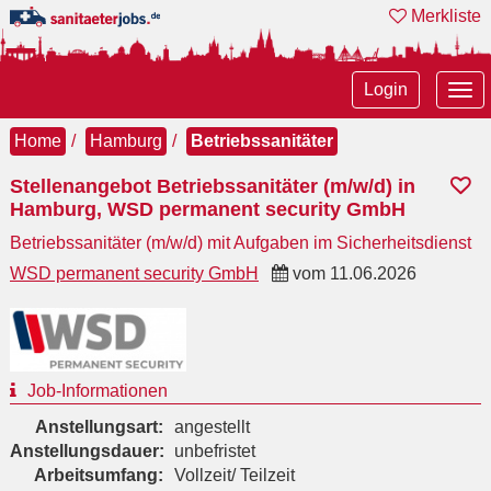
Merkliste
Tog
Login
nav
Home
Hamburg
Betriebssanitäter
Stellenangebot Betriebssanitäter (m/w/d) in
Hamburg, WSD permanent security GmbH
Betriebssanitäter (m/w/d) mit Aufgaben im Sicherheitsdienst
WSD permanent security GmbH
vom
11.06.2026
Job-Informationen
Anstellungsart:
angestellt
Anstellungsdauer:
unbefristet
Arbeitsumfang:
Vollzeit/ Teilzeit