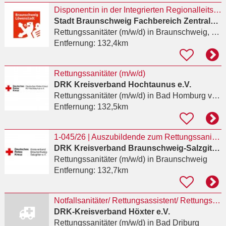
Disponent:in in der Integrierten Regionalleitstelle Braunschweig / Peine
Stadt Braunschweig Fachbereich Zentrale Dienste
Rettungssanitäter (m/w/d)
in Braunschweig, Zentrum
Entfernung:
132,4km
Rettungssanitäter (m/w/d)
DRK Kreisverband Hochtaunus e.V.
Rettungssanitäter (m/w/d)
in Bad Homburg vor der Höhe
Entfernung:
132,5km
1-045/26 | Auszubildende zum Rettungssanitäter (m/w/d)
DRK Kreisverband Braunschweig-Salzgitter e.V.
Rettungssanitäter (m/w/d)
in Braunschweig
Entfernung:
132,7km
Notfallsanitäter/ Rettungsassistent/ Rettungssanitäter (m/w/d)
DRK-Kreisverband Höxter e.V.
Rettungssanitäter (m/w/d)
in Bad Driburg