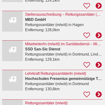
Entfernung:
124,1km
Stellenausschreibung – Rettungssanitäter (m/w/d) für den qualifizierten Krankentransport in
MBD GmbH
Rettungssanitäter (m/w/d)
in Hagen
Entfernung:
128,0km
Mitarbeiter/in (m/w/d) im Sanitätsdienst – Minijob, Midijob, Teilzeit oder Vollzeit
SSD San-Sic Dienst
Rettungssanitäter (m/w/d)
in Dortmund, Lindenhorst
Entfernung:
129,1km
Lehrkraft RettungssanitäterIn (m/w/d)
Hochschulen Fresenius gemeinnützige Trägerges. mbH
Rettungssanitäter (m/w/d)
in Dortmund
Entfernung:
130,6km
Rettungssanitäter (m/w/d)