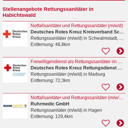
Ort
Stellenangebote Rettungssanitäter in
eingeben
Habichtswald
Notfallsanitäter und Rettungssanitäter (m/w/d)
Deutsches Rotes Kreuz Kreisverband Schwalm-Eder e.V.
Rettungssanitäter (m/w/d)
in Schwalmstadt, Ziegenhain
Entfernung:
46,8km
Freiwilligendienst als Rettungssanitäter im Wachbereich Wetzlar (all genders welcome) 2027/2028
Deutsches Rotes Kreuz Rettungsdienst Mittelhessen
Rettungssanitäter (m/w/d)
in Marburg
Entfernung:
72,3km
Notfallsanitäter und Rettungssanitäter (m/w/d) in der öffentlichen Notfallrettung in Hagen
Ruhrmedic GmbH
Rettungssanitäter (m/w/d)
in Hagen
Entfernung:
129,4km