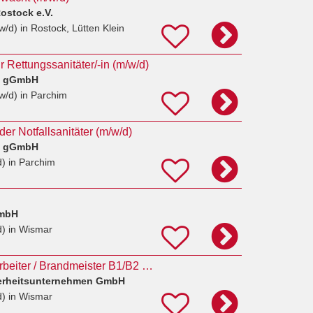
ostock e.V.
w/d)
in Rostock, Lütten Klein
 Rettungssanitäter/-in (m/w/d)
t gGmbH
w/d)
in Parchim
der Notfallsanitäter (m/w/d)
t gGmbH
d)
in Parchim
GmbH
d)
in Wismar
Werkfeuerwehrmitarbeiter / Brandmeister B1/B2 + Notfallsanitäter (m/w/d) in Wismar
herheitsunternehmen GmbH
d)
in Wismar