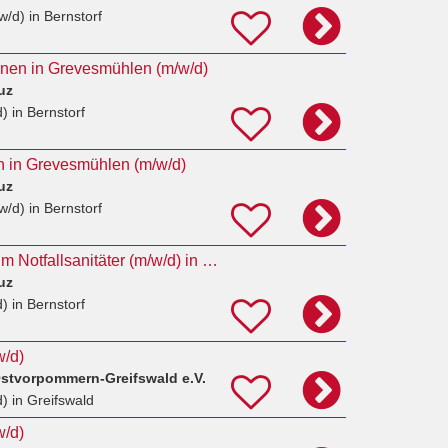
w/d)
in Bernstorf
innen in Grevesmühlen (m/w/d)
uz
d)
in Bernstorf
in in Grevesmühlen (m/w/d)
uz
w/d)
in Bernstorf
4 Auszubildende zum Notfallsanitäter (m/w/d) in Vollzeit
uz
d)
in Bernstorf
w/d)
stvorpommern-Greifswald e.V.
d)
in Greifswald
w/d)