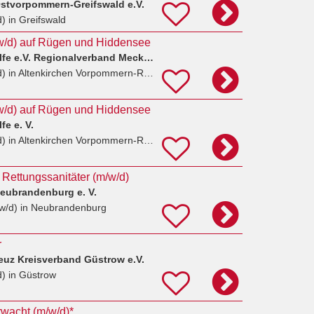
stvorpommern-Greifswald e.V.
d)
in Greifswald
m/w/d) auf Rügen und Hiddensee
Johanniter-Unfall-Hilfe e.V. Regionalverband Mecklenburg-Vorpommern West
d)
in Altenkirchen Vorpommern-Rügen
m/w/d) auf Rügen und Hiddensee
fe e. V.
d)
in Altenkirchen Vorpommern-Rügen
d Rettungssanitäter (m/w/d)
eubrandenburg e. V.
w/d)
in Neubrandenburg
r
euz Kreisverband Güstrow e.V.
d)
in Güstrow
wacht (m/w/d)*