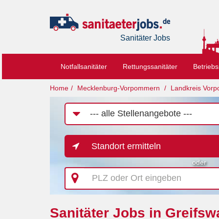
Sanitäter Jobs
Notfallsanitäter
Rettungssanitäter
Betriebs
Home
Mecklenburg-Vorpommern
Landkreis Vor
Job-
Kategorie
Standort ermitteln
oder
PLZ
oder
Ort
eingeben
Sanitäter Jobs in Greifsw