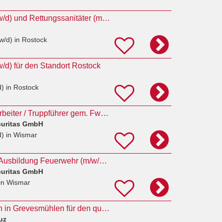
Notfallsanitäter (m/w/d) und Rettungssanitäter (m/w/d) für den Standort Rostock
w/d)
in Rostock
/w/d) für den Standort Rostock
d)
in Rostock
Werkfeuerwehrmitarbeiter / Truppführer gem. FwDV 2 + Notfallsanitäter (m/w/d) in Wismar
curitas GmbH
d)
in Wismar
Notfallsanitäter mit Ausbildung Feuerwehr (m/w/d) in Wismar
curitas GmbH
in Wismar
Rettungssanitäter*in in Grevesmühlen für den qualifizierten Krankentransport (m/w/d)
uz